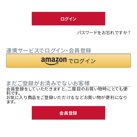
須
ACCOUNT MENU
)
ようこそ ゲスト 様
ログイン
meeting_room
person
ログイン
新規会員登録
パスワードをお忘れですか？
連携サービスでログイン・会員登録
まだご登録がお済みでないお客様
会員登録をしていただきますと、二度目のお買い物時にとても便
利です。
お気に入り商品をご登録いただけるなどお買い物が便利になり
ます。
会員登録