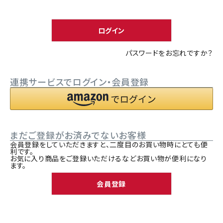
須
ACCOUNT MENU
)
ようこそ ゲスト 様
ログイン
meeting_room
person
ログイン
新規会員登録
パスワードをお忘れですか？
連携サービスでログイン・会員登録
まだご登録がお済みでないお客様
会員登録をしていただきますと、二度目のお買い物時にとても便
利です。
お気に入り商品をご登録いただけるなどお買い物が便利になり
ます。
会員登録