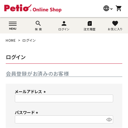
language
shopping_cart
search
wovn-lang-name
search
person
favorite
検 索
ログイン
注文履歴
お気に入り
犬用品
HOME
ログイン
猫用品
ログイン
うさぎ用品
会員登録がお済みのお客様
ブランド別に探す
目的別に探す
メールアドレス
(
SNS
必
須
パスワード
ご利用案内
)
(
必