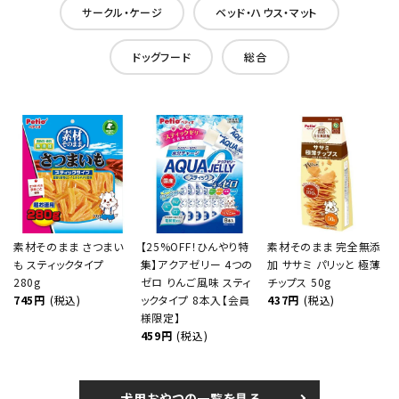
サークル・ケージ
ベッド・ハウス・マット
ドッグフード
総合
素材そのまま さつまい
【25%OFF！ひんやり特
素材そのまま 完全無添
も スティックタイプ
集】アクアゼリー 4つの
加 ササミ パリッと 極薄
280g
ゼロ りんご風味 スティ
チップス 50g
745円
(税込)
ックタイプ 8本入【会員
437円
(税込)
様限定】
459円
(税込)
犬用おやつの一覧を見る