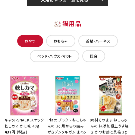
猫用品
おやつ
おもちゃ
首輪・ハーネス
ベッド・ハウス・マット
総合
キャットSNACK スナック
Plact プラクト ねこちゃ
素材そのまま ねこちゃ
乾しカマ かに味 40g
んの 3ヶ月からの歯み
んの 無添加極上うす焼
437円
(税込)
がきデンタルガム まぐろ
き かつお節と貝柱 3g