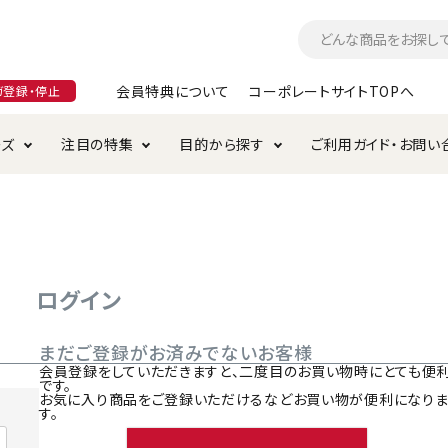
会員特典について
コーポレートサイトTOPへ
ガ登録・停止
ーズ
注目の特集
目的から探す
ご利用ガイド・お問い
つ
入れ・ケア用品
そのまま
加特集
特典について
お手入れ・ケア用品
トイレタリー・消臭剤
極上
けりぐるみ特集
ご注文方法について
用のグレインフリー
ド・ハウス・マット
クル・ケージ・タワー
ラインショップ利用規約
サークル・ケージ
キャリーバッグ
ログイン
・給水器
用品
防虫用品
服・ウェア
まだご登録がお済みでないお客様
て遊ぶ
投げて遊ぶ
会員登録をしていただきますと、二度目のお買い物時にとても便
です。
け用品
替え・交換パーツ
お気に入り商品をご登録いただけるなどお買い物が便利になり
す。
・元気草
夜のお散歩