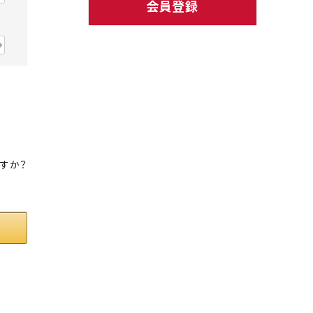
会員登録
ト中にオススメ
まとめ買いでオトク！！
すか？