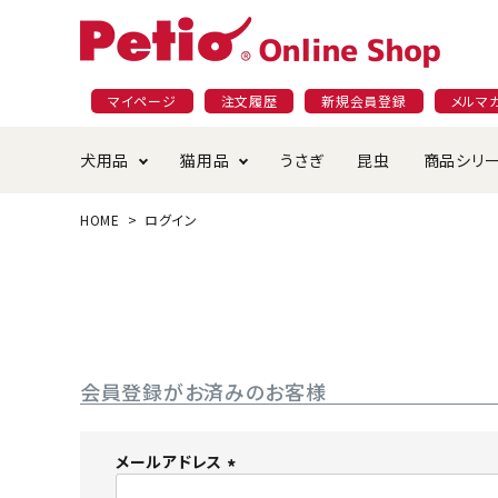
マイページ
注文履歴
新規会員登録
メルマ
犬用品
猫用品
うさぎ
昆虫
商品シリ
HOME
ログイン
ドッグフード
ごはん・おやつ
プラクト
夜のお散歩特集
ショッピングガイド
おや
お手
素材
無添
会員
国産フード&おやつ特集
穀物不使
ペットシーツ
ベッド・ハウス・マット
返品・交換について
ベッ
サー
オン
おもちゃ
食器・給水器
食器
防虫
会員登録がお済みのお客様
じゃらして遊ぶ
引っ張っ
首輪・ハーネス・リード
替え・交換パーツ
しつ
メールアドレス
(
アパレル
またたび