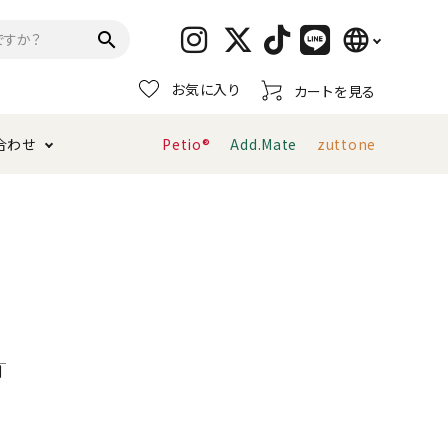
language
search
お気に入り
カートを見る
日本語
合わせ
Petio®
Add.Mate
zuttone
English
简体中文
トイレタリー・消臭剤
猫砂
ペティオ公式アプリ
お支払い方法・配送について
キャリーバッグ
おもちゃ
服・ウェア
首輪・ハーネス
デンタルおもちゃ
利
ま