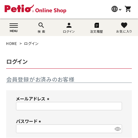
language
shopping_cart
search
wovn-lang-name
search
person
favorite
検 索
ログイン
注文履歴
お気に入り
犬用品
HOME
ログイン
猫用品
ログイン
うさぎ用品
会員登録がお済みのお客様
ブランド別に探す
目的別に探す
メールアドレス
(
SNS
必
須
パスワード
ご利用案内
)
(
必