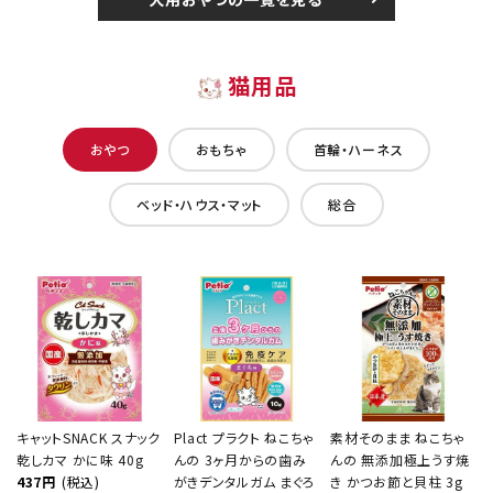
猫用品
おやつ
おもちゃ
首輪・ハーネス
ベッド・ハウス・マット
総合
キャットSNACK スナック
Plact プラクト ねこちゃ
素材そのまま ねこちゃ
乾しカマ かに味 40g
んの 3ヶ月からの歯み
んの 無添加極上うす焼
437円
(税込)
がきデンタルガム まぐろ
き かつお節と貝柱 3g