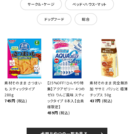
サークル・ケージ
ベッド・ハウス・マット
ドッグフード
総合
素材そのまま さつまい
【25%OFF！ひんやり特
素材そのまま 完全無添
も スティックタイプ
集】アクアゼリー 4つの
加 ササミ パリッと 極薄
280g
ゼロ りんご風味 スティ
チップス 50g
745円
(税込)
ックタイプ 8本入【会員
437円
(税込)
様限定】
459円
(税込)
犬用おやつの一覧を見る