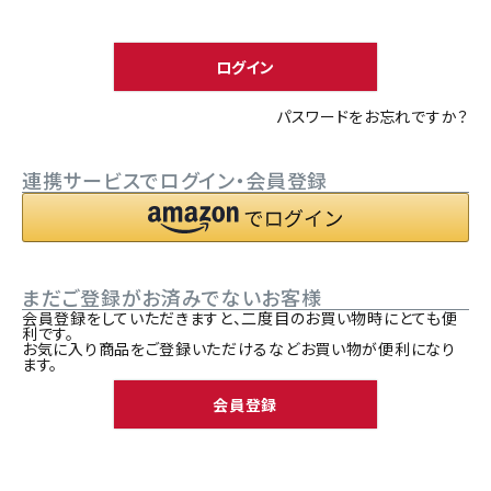
須
ACCOUNT MENU
)
ようこそ ゲスト 様
ログイン
meeting_room
person
ログイン
新規会員登録
パスワードをお忘れですか？
連携サービスでログイン・会員登録
まだご登録がお済みでないお客様
会員登録をしていただきますと、二度目のお買い物時にとても便
利です。
お気に入り商品をご登録いただけるなどお買い物が便利になり
ます。
会員登録