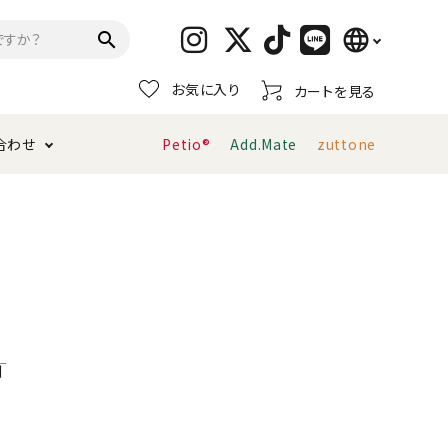
language
search
お気に入り
カートを見る
日本語
合わせ
Petio®
Add.Mate
zuttone
English
简体中文
トイレタリー・消臭剤
猫砂
ペティオ公式アプリ
お支払い方法・配送について
キャリーバッグ
おもちゃ
服・ウェア
首輪・ハーネス
デンタルおもちゃ
利
ま