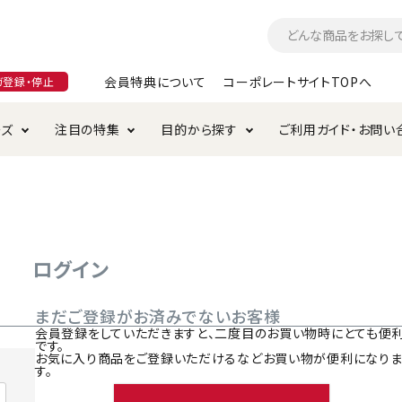
会員特典について
コーポレートサイトTOPへ
ガ登録・停止
ーズ
注目の特集
目的から探す
ご利用ガイド・お問い
つ
入れ・ケア用品
そのまま
加特集
特典について
お手入れ・ケア用品
トイレタリー・消臭剤
極上
けりぐるみ特集
ご注文方法について
用のグレインフリー
ド・ハウス・マット
クル・ケージ・タワー
ラインショップ利用規約
サークル・ケージ
キャリーバッグ
ログイン
・給水器
用品
防虫用品
服・ウェア
まだご登録がお済みでないお客様
て遊ぶ
投げて遊ぶ
会員登録をしていただきますと、二度目のお買い物時にとても便
です。
け用品
替え・交換パーツ
お気に入り商品をご登録いただけるなどお買い物が便利になり
す。
・元気草
夜のお散歩