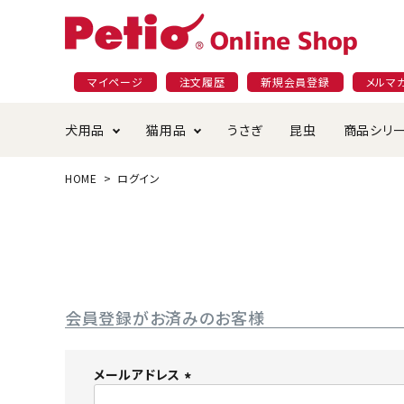
マイページ
注文履歴
新規会員登録
メルマ
犬用品
猫用品
うさぎ
昆虫
商品シリ
HOME
ログイン
ドッグフード
ごはん・おやつ
プラクト
夜のお散歩特集
ショッピングガイド
おや
お手
素材
無添
会員
国産フード&おやつ特集
穀物不使
ペットシーツ
ベッド・ハウス・マット
返品・交換について
ベッ
サー
オン
おもちゃ
食器・給水器
食器
防虫
会員登録がお済みのお客様
じゃらして遊ぶ
引っ張っ
首輪・ハーネス・リード
替え・交換パーツ
しつ
メールアドレス
(
アパレル
またたび