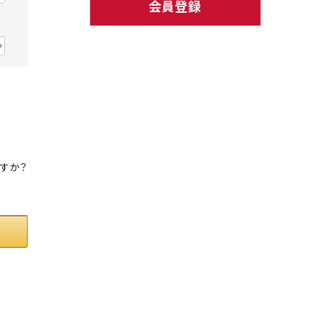
会員登録
ト中にオススメ
まとめ買いでオトク！！
すか？