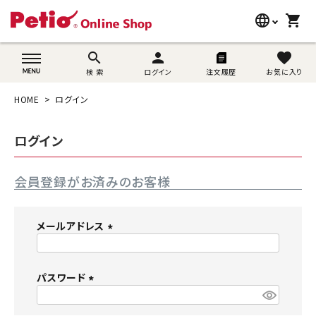
language
shopping_cart
search
wovn-lang-name
search
person
favorite
検 索
ログイン
注文履歴
お気に入り
犬用品
HOME
ログイン
猫用品
ログイン
うさぎ用品
会員登録がお済みのお客様
ブランド別に探す
目的別に探す
メールアドレス
(
SNS
必
須
パスワード
ご利用案内
)
(
必