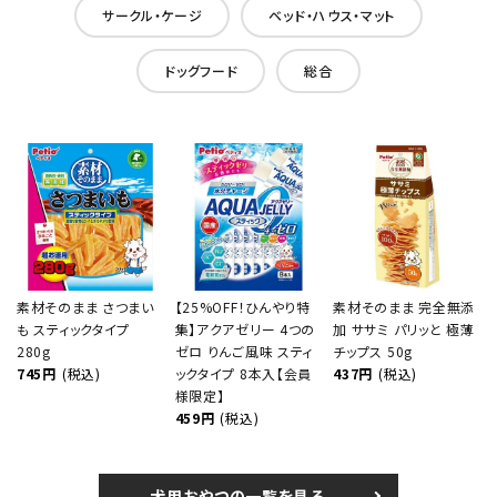
サークル・ケージ
ベッド・ハウス・マット
ドッグフード
総合
素材そのまま さつまい
【25%OFF！ひんやり特
素材そのまま 完全無添
も スティックタイプ
集】アクアゼリー 4つの
加 ササミ パリッと 極薄
280g
ゼロ りんご風味 スティ
チップス 50g
745円
(税込)
ックタイプ 8本入【会員
437円
(税込)
様限定】
459円
(税込)
犬用おやつの一覧を見る