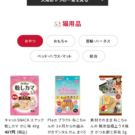
猫用品
おやつ
おもちゃ
首輪・ハーネス
ベッド・ハウス・マット
総合
キャットSNACK スナック
Plact プラクト ねこちゃ
素材そのまま ねこちゃ
乾しカマ かに味 40g
んの 3ヶ月からの歯み
んの 無添加極上うす焼
437円
(税込)
がきデンタルガム まぐろ
き かつお節と貝柱 3g