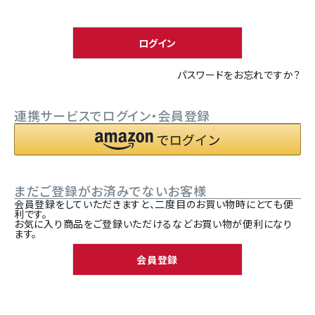
須
ACCOUNT MENU
)
ようこそ ゲスト 様
ログイン
meeting_room
person
ログイン
新規会員登録
パスワードをお忘れですか？
連携サービスでログイン・会員登録
まだご登録がお済みでないお客様
会員登録をしていただきますと、二度目のお買い物時にとても便
利です。
お気に入り商品をご登録いただけるなどお買い物が便利になり
ます。
会員登録