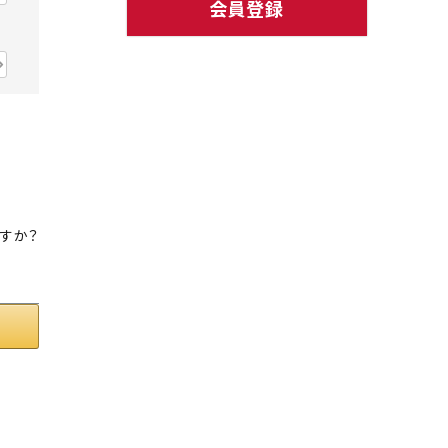
会員登録
ト中にオススメ
まとめ買いでオトク！！
すか？