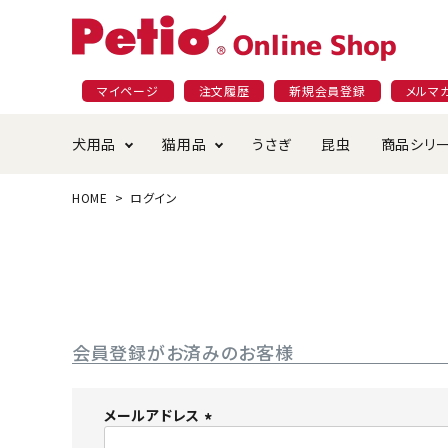
マイページ
注文履歴
新規会員登録
メルマ
犬用品
猫用品
うさぎ
昆虫
商品シリ
HOME
ログイン
ドッグフード
ごはん・おやつ
プラクト
夜のお散歩特集
ショッピングガイド
おや
お手
素材
無添
会員
国産フード&おやつ特集
穀物不使
ペットシーツ
ベッド・ハウス・マット
返品・交換について
ベッ
サー
オン
おもちゃ
食器・給水器
食器
防虫
会員登録がお済みのお客様
じゃらして遊ぶ
引っ張っ
首輪・ハーネス・リード
替え・交換パーツ
しつ
メールアドレス
(
アパレル
またたび