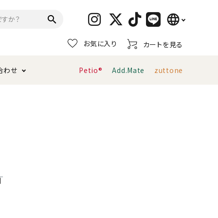
language
search
お気に入り
カートを見る
日本語
合わせ
Petio®
Add.Mate
zuttone
English
简体中文
トイレタリー・消臭剤
猫砂
ペティオ公式アプリ
お支払い方法・配送について
キャリーバッグ
おもちゃ
服・ウェア
首輪・ハーネス
デンタルおもちゃ
利
ま