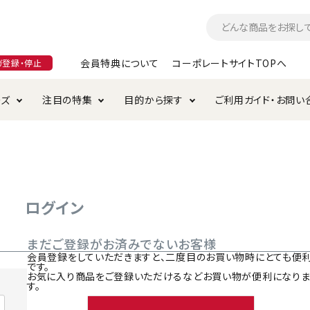
会員特典について
コーポレートサイトTOPへ
ガ登録・停止
ーズ
注目の特集
目的から探す
ご利用ガイド・お問い
つ
入れ・ケア用品
そのまま
加特集
特典について
お手入れ・ケア用品
トイレタリー・消臭剤
極上
けりぐるみ特集
ご注文方法について
用のグレインフリー
ド・ハウス・マット
クル・ケージ・タワー
ラインショップ利用規約
サークル・ケージ
キャリーバッグ
ログイン
・給水器
用品
防虫用品
服・ウェア
まだご登録がお済みでないお客様
て遊ぶ
投げて遊ぶ
会員登録をしていただきますと、二度目のお買い物時にとても便
です。
け用品
替え・交換パーツ
お気に入り商品をご登録いただけるなどお買い物が便利になり
す。
・元気草
夜のお散歩