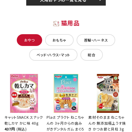
猫用品
おやつ
おもちゃ
首輪・ハーネス
ベッド・ハウス・マット
総合
キャットSNACK スナック
Plact プラクト ねこちゃ
素材そのまま ねこちゃ
乾しカマ かに味 40g
んの 3ヶ月からの歯み
んの 無添加極上うす焼
437円
(税込)
がきデンタルガム まぐろ
き かつお節と貝柱 3g