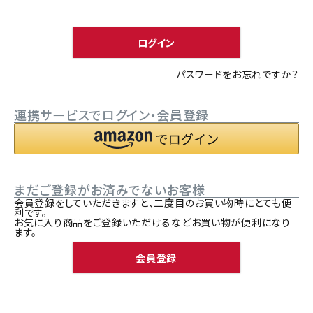
須
ACCOUNT MENU
)
ようこそ ゲスト 様
ログイン
meeting_room
person
ログイン
新規会員登録
パスワードをお忘れですか？
連携サービスでログイン・会員登録
まだご登録がお済みでないお客様
会員登録をしていただきますと、二度目のお買い物時にとても便
利です。
お気に入り商品をご登録いただけるなどお買い物が便利になり
ます。
会員登録