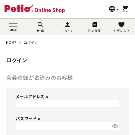
language
shopping_cart
search
wovn-lang-name
search
person
favorite
検 索
ログイン
注文履歴
お気に入り
犬用品
HOME
ログイン
猫用品
ログイン
うさぎ用品
会員登録がお済みのお客様
ブランド別に探す
目的別に探す
メールアドレス
(
SNS
必
須
パスワード
ご利用案内
)
(
必