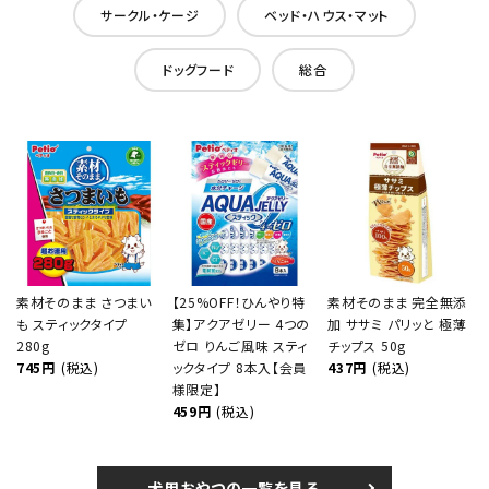
サークル・ケージ
ベッド・ハウス・マット
ドッグフード
総合
素材そのまま さつまい
【25%OFF！ひんやり特
素材そのまま 完全無添
も スティックタイプ
集】アクアゼリー 4つの
加 ササミ パリッと 極薄
280g
ゼロ りんご風味 スティ
チップス 50g
745円
(税込)
ックタイプ 8本入【会員
437円
(税込)
様限定】
459円
(税込)
犬用おやつの一覧を見る