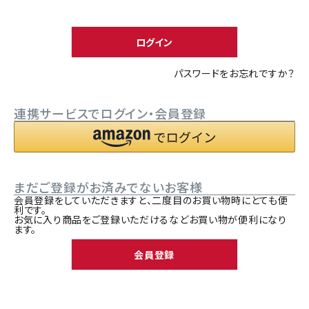
須
ACCOUNT MENU
)
ようこそ ゲスト 様
ログイン
meeting_room
person
ログイン
新規会員登録
パスワードをお忘れですか？
連携サービスでログイン・会員登録
まだご登録がお済みでないお客様
会員登録をしていただきますと、二度目のお買い物時にとても便
利です。
お気に入り商品をご登録いただけるなどお買い物が便利になり
ます。
会員登録