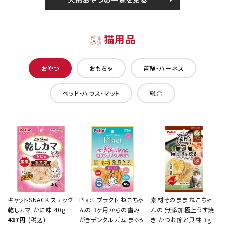
猫用品
おやつ
おもちゃ
首輪・ハーネス
ベッド・ハウス・マット
総合
キャットSNACK スナック
Plact プラクト ねこちゃ
素材そのまま ねこちゃ
乾しカマ かに味 40g
んの 3ヶ月からの歯み
んの 無添加極上うす焼
437円
(税込)
がきデンタルガム まぐろ
き かつお節と貝柱 3g