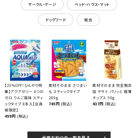
サークル・ケージ
ベッド・ハウス・マット
ドッグフード
総合
【25%OFF！ひんやり特
素材そのまま さつまい
素材そのまま 完全無添
集】アクアゼリー 4つの
も スティックタイプ
加 ササミ パリッと 極薄
ゼロ りんご風味 スティ
280g
チップス 50g
ックタイプ 8本入【会員
745円
(税込)
437円
(税込)
様限定】
459円
(税込)
犬用おやつの一覧を見る