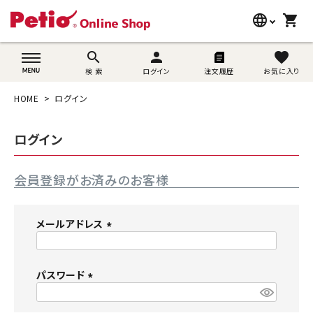
language
shopping_cart
search
wovn-lang-name
search
person
favorite
検 索
ログイン
注文履歴
お気に入り
犬用品
HOME
ログイン
猫用品
ログイン
うさぎ用品
会員登録がお済みのお客様
ブランド別に探す
目的別に探す
メールアドレス
(
SNS
必
須
パスワード
ご利用案内
)
(
必