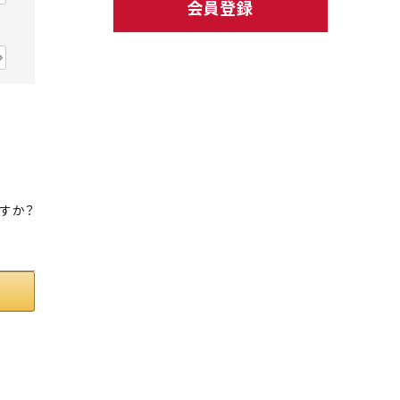
会員登録
ト中にオススメ
まとめ買いでオトク！！
すか？