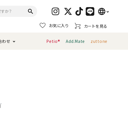
language
search
お気に入り
カートを見る
日本語
合わせ
Petio®
Add.Mate
zuttone
English
简体中文
トイレタリー・消臭剤
猫砂
ペティオ公式アプリ
お支払い方法・配送について
キャリーバッグ
おもちゃ
服・ウェア
首輪・ハーネス
デンタルおもちゃ
利
ま