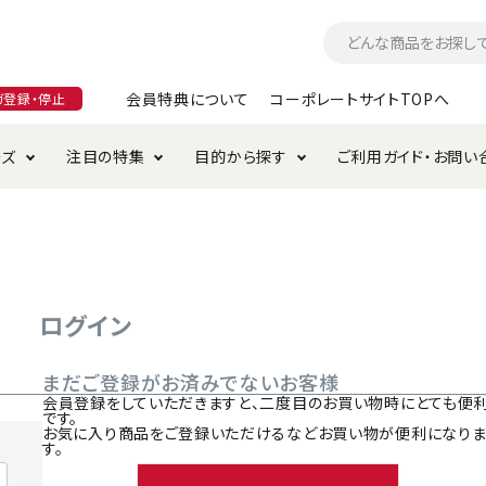
会員特典について
コーポレートサイトTOPへ
ガ登録・停止
ーズ
注目の特集
目的から探す
ご利用ガイド・お問い
つ
入れ・ケア用品
そのまま
加特集
特典について
お手入れ・ケア用品
トイレタリー・消臭剤
極上
けりぐるみ特集
ご注文方法について
用のグレインフリー
ド・ハウス・マット
クル・ケージ・タワー
ラインショップ利用規約
サークル・ケージ
キャリーバッグ
ログイン
・給水器
用品
防虫用品
服・ウェア
まだご登録がお済みでないお客様
て遊ぶ
投げて遊ぶ
会員登録をしていただきますと、二度目のお買い物時にとても便
です。
け用品
替え・交換パーツ
お気に入り商品をご登録いただけるなどお買い物が便利になり
す。
・元気草
夜のお散歩