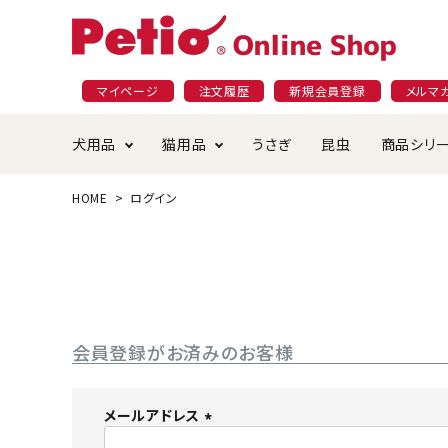
マイページ
注文履歴
新規会員登録
メルマ
犬用品
猫用品
うさぎ
昆虫
商品シリ
HOME
ログイン
ドッグフード
ごはん・おやつ
プラクト
夜のお散歩特集
ショッピングガイド
おや
お手
素材
無添
会員
国産フード&おやつ特集
穀物不使
ペットシーツ
ベッド・ハウス・マット
返品・交換について
ベッ
サー
オン
おもちゃ
食器・給水器
食器
防虫
会員登録がお済みのお客様
じゃらして遊ぶ
引っ張っ
首輪・ハーネス・リード
替え・交換パーツ
しつ
メールアドレス
(
アパレル
またたび