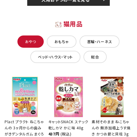
猫用品
おやつ
おもちゃ
首輪・ハーネス
ベッド・ハウス・マット
総合
Plact プラクト ねこちゃ
キャットSNACK スナック
素材そのまま ねこちゃ
んの 3ヶ月からの歯み
乾しカマ かに味 40g
んの 無添加極上うす焼
がきデンタルガム まぐろ
437円
(税込)
き かつお節と貝柱 3g