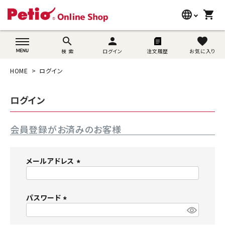
language
shopping_cart
search
wovn-lang-name
search
person
favorite
検 索
ログイン
注文履歴
お気に入り
犬用品
HOME
ログイン
猫用品
ログイン
うさぎ用品
会員登録がお済みのお客様
ブランド別に探す
目的別に探す
メールアドレス
(
SNS
必
須
パスワード
ご利用案内
)
(
必