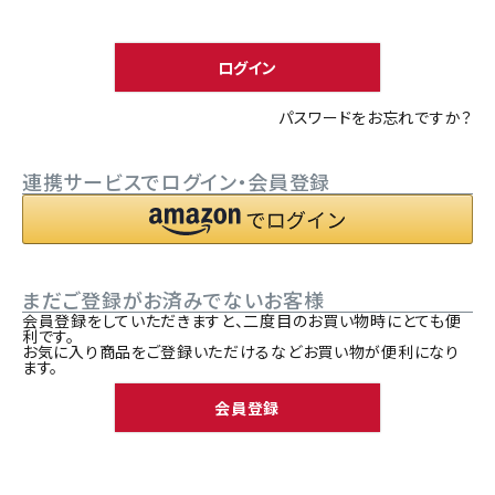
須
ACCOUNT MENU
)
ようこそ ゲスト 様
ログイン
meeting_room
person
ログイン
新規会員登録
パスワードをお忘れですか？
連携サービスでログイン・会員登録
まだご登録がお済みでないお客様
会員登録をしていただきますと、二度目のお買い物時にとても便
利です。
お気に入り商品をご登録いただけるなどお買い物が便利になり
ます。
会員登録