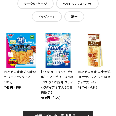
サークル・ケージ
ベッド・ハウス・マット
ドッグフード
総合
素材そのまま さつまい
【25%OFF！ひんやり特
素材そのまま 完全無添
も スティックタイプ
集】アクアゼリー 4つの
加 ササミ パリッと 極薄
280g
ゼロ りんご風味 スティ
チップス 50g
745円
(税込)
ックタイプ 8本入【会員
437円
(税込)
様限定】
459円
(税込)
犬用おやつの一覧を見る