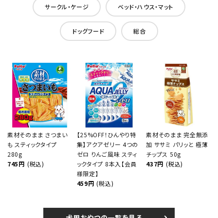
サークル・ケージ
ベッド・ハウス・マット
ドッグフード
総合
素材そのまま さつまい
【25%OFF！ひんやり特
素材そのまま 完全無添
も スティックタイプ
集】アクアゼリー 4つの
加 ササミ パリッと 極薄
280g
ゼロ りんご風味 スティ
チップス 50g
745円
(税込)
ックタイプ 8本入【会員
437円
(税込)
様限定】
459円
(税込)
犬用おやつの一覧を見る