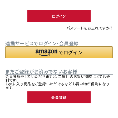
須
ACCOUNT MENU
)
ようこそ ゲスト 様
ログイン
meeting_room
person
ログイン
新規会員登録
パスワードをお忘れですか？
連携サービスでログイン・会員登録
まだご登録がお済みでないお客様
会員登録をしていただきますと、二度目のお買い物時にとても便
利です。
お気に入り商品をご登録いただけるなどお買い物が便利になり
ます。
会員登録