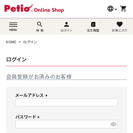
language
shopping_cart
search
wovn-lang-name
search
person
favorite
検 索
ログイン
注文履歴
お気に入り
犬用品
HOME
ログイン
猫用品
ログイン
うさぎ用品
会員登録がお済みのお客様
ブランド別に探す
目的別に探す
メールアドレス
(
SNS
必
須
パスワード
ご利用案内
)
(
必