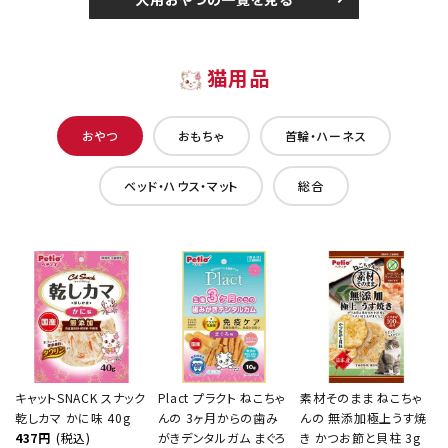
猫用品
おやつ
おもちゃ
首輪・ハーネス
ベッド・ハウス・マット
総合
キャットSNACK スナック
Plact プラクト ねこちゃ
素材そのまま ねこちゃ
乾しカマ かに味 40g
んの 3ヶ月からの歯み
んの 無添加極上うす焼
437円
(税込)
がきデンタルガム まぐろ
き かつお節と貝柱 3g