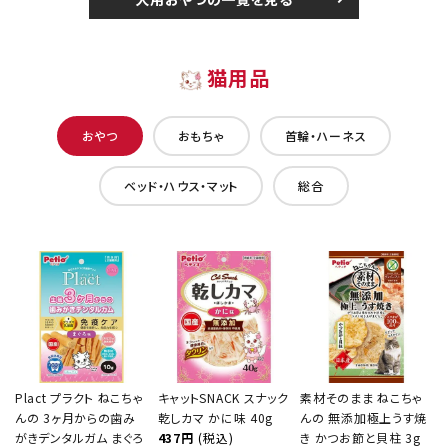
猫用品
おやつ
おもちゃ
首輪・ハーネス
ベッド・ハウス・マット
総合
Plact プラクト ねこちゃ
キャットSNACK スナック
素材そのまま ねこちゃ
んの 3ヶ月からの歯み
乾しカマ かに味 40g
んの 無添加極上うす焼
がきデンタルガム まぐろ
437円
(税込)
き かつお節と貝柱 3g