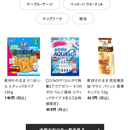
サークル・ケージ
ベッド・ハウス・マット
ドッグフード
総合
素材そのまま さつまい
【25%OFF！ひんやり特
素材そのまま 完全無添
も スティックタイプ
集】アクアゼリー 4つの
加 ササミ パリッと 極薄
280g
ゼロ りんご風味 スティ
チップス 50g
745円
(税込)
ックタイプ 8本入【会員
437円
(税込)
様限定】
459円
(税込)
犬用おやつの一覧を見る