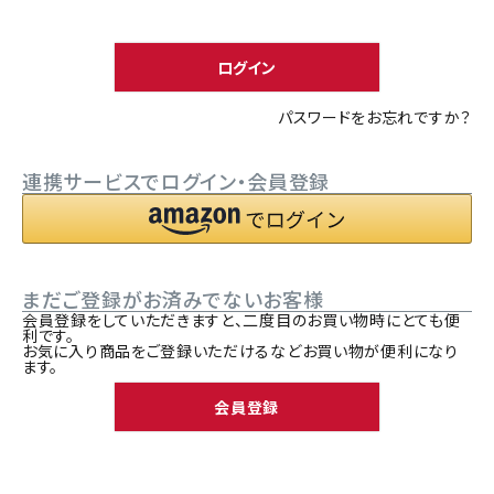
須
ACCOUNT MENU
)
ようこそ ゲスト 様
ログイン
meeting_room
person
ログイン
新規会員登録
パスワードをお忘れですか？
連携サービスでログイン・会員登録
まだご登録がお済みでないお客様
会員登録をしていただきますと、二度目のお買い物時にとても便
利です。
お気に入り商品をご登録いただけるなどお買い物が便利になり
ます。
会員登録