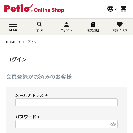
language
shopping_cart
search
wovn-lang-name
search
person
favorite
検 索
ログイン
注文履歴
お気に入り
犬用品
HOME
ログイン
猫用品
ログイン
うさぎ用品
会員登録がお済みのお客様
ブランド別に探す
目的別に探す
メールアドレス
(
SNS
必
須
パスワード
ご利用案内
)
(
必