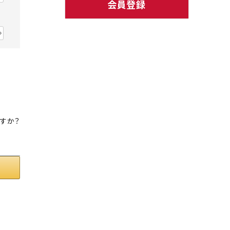
会員登録
ト中にオススメ
まとめ買いでオトク！！
すか？