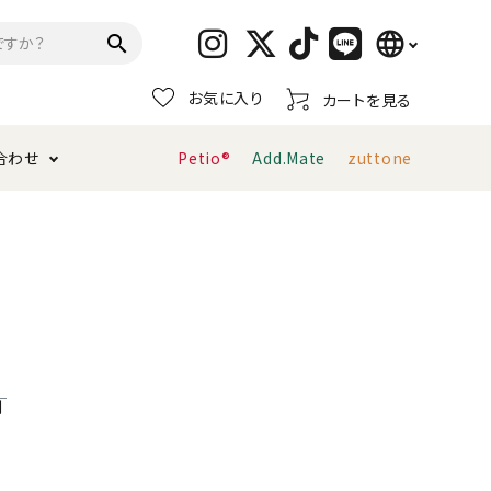
language
search
お気に入り
カートを見る
日本語
合わせ
Petio®
Add.Mate
zuttone
English
简体中文
トイレタリー・消臭剤
猫砂
ペティオ公式アプリ
お支払い方法・配送について
キャリーバッグ
おもちゃ
服・ウェア
首輪・ハーネス
デンタルおもちゃ
利
ま