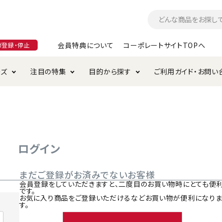
会員特典について
コーポレートサイトTOPへ
ガ登録・停止
ーズ
注目の特集
目的から探す
ご利用ガイド・お問い
つ
入れ・ケア用品
そのまま
加特集
特典について
お手入れ・ケア用品
トイレタリー・消臭剤
極上
けりぐるみ特集
ご注文方法について
用のグレインフリー
ド・ハウス・マット
クル・ケージ・タワー
ラインショップ利用規約
サークル・ケージ
キャリーバッグ
ログイン
・給水器
用品
防虫用品
服・ウェア
まだご登録がお済みでないお客様
て遊ぶ
投げて遊ぶ
会員登録をしていただきますと、二度目のお買い物時にとても便
です。
け用品
替え・交換パーツ
お気に入り商品をご登録いただけるなどお買い物が便利になり
す。
・元気草
夜のお散歩