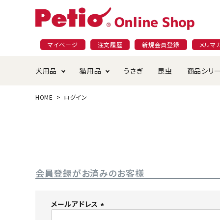
マイページ
注文履歴
新規会員登録
メルマ
犬用品
猫用品
うさぎ
昆虫
商品シリ
HOME
ログイン
ドッグフード
ごはん・おやつ
プラクト
夜のお散歩特集
ショッピングガイド
おや
お手
素材
無添
会員
国産フード&おやつ特集
穀物不使
ペットシーツ
ベッド・ハウス・マット
返品・交換について
ベッ
サー
オン
おもちゃ
食器・給水器
食器
防虫
会員登録がお済みのお客様
じゃらして遊ぶ
引っ張っ
首輪・ハーネス・リード
替え・交換パーツ
しつ
メールアドレス
(
アパレル
またたび