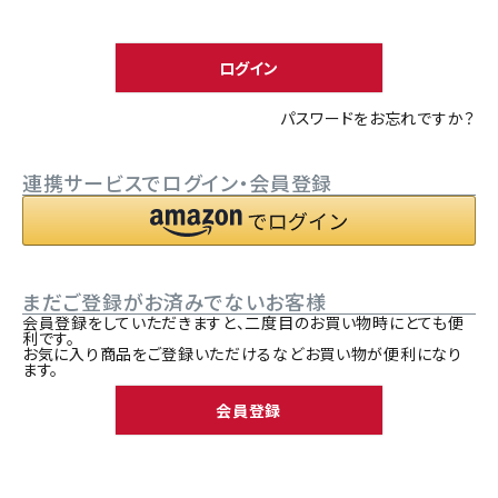
須
ACCOUNT MENU
)
ようこそ ゲスト 様
ログイン
meeting_room
person
ログイン
新規会員登録
パスワードをお忘れですか？
連携サービスでログイン・会員登録
まだご登録がお済みでないお客様
会員登録をしていただきますと、二度目のお買い物時にとても便
利です。
お気に入り商品をご登録いただけるなどお買い物が便利になり
ます。
会員登録