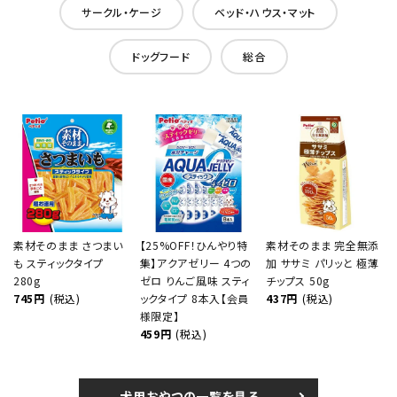
サークル・ケージ
ベッド・ハウス・マット
ドッグフード
総合
素材そのまま さつまい
【25%OFF！ひんやり特
素材そのまま 完全無添
も スティックタイプ
集】アクアゼリー 4つの
加 ササミ パリッと 極薄
280g
ゼロ りんご風味 スティ
チップス 50g
745円
(税込)
ックタイプ 8本入【会員
437円
(税込)
様限定】
459円
(税込)
犬用おやつの一覧を見る