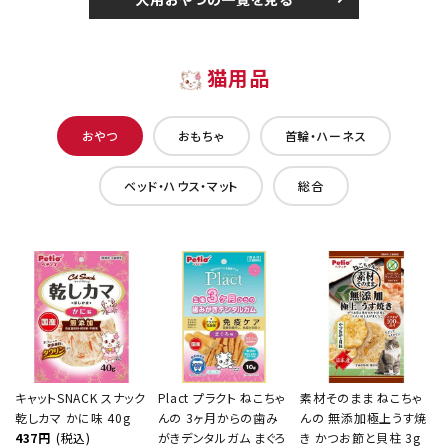
猫用品
おやつ
おもちゃ
首輪・ハーネス
ベッド・ハウス・マット
総合
キャットSNACK スナック
Plact プラクト ねこちゃ
素材そのまま ねこちゃ
乾しカマ かに味 40g
んの 3ヶ月からの歯み
んの 無添加極上うす焼
437円
(税込)
がきデンタルガム まぐろ
き かつお節と貝柱 3g