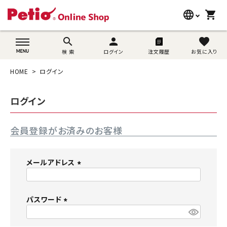
language
shopping_cart
search
wovn-lang-name
search
person
favorite
検 索
ログイン
注文履歴
お気に入り
犬用品
HOME
ログイン
猫用品
ログイン
うさぎ用品
会員登録がお済みのお客様
ブランド別に探す
目的別に探す
メールアドレス
(
SNS
必
須
パスワード
ご利用案内
)
(
必