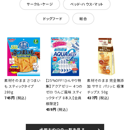
サークル・ケージ
ベッド・ハウス・マット
ドッグフード
総合
素材そのまま さつまい
【25%OFF！ひんやり特
素材そのまま 完全無添
も スティックタイプ
集】アクアゼリー 4つの
加 ササミ パリッと 極薄
280g
ゼロ りんご風味 スティ
チップス 50g
745円
(税込)
ックタイプ 8本入【会員
437円
(税込)
様限定】
459円
(税込)
犬用おやつの一覧を見る