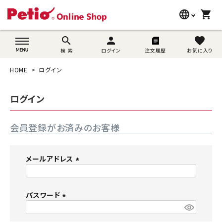
language
shopping_cart
search
wovn-lang-name
search
person
favorite
検 索
ログイン
注文履歴
お気に入り
犬用品
HOME
ログイン
猫用品
ログイン
うさぎ用品
会員登録がお済みのお客様
ブランド別に探す
目的別に探す
メールアドレス
(
SNS
必
須
パスワード
ご利用案内
)
(
必