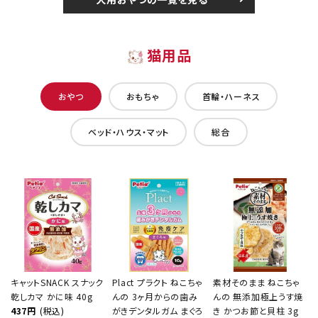
猫用品
おやつ
おもちゃ
首輪・ハーネス
ベッド・ハウス・マット
総合
キャットSNACK スナック
Plact プラクト ねこちゃ
素材そのまま ねこちゃ
乾しカマ かに味 40g
んの 3ヶ月からの歯み
んの 無添加極上うす焼
437円
(税込)
がきデンタルガム まぐろ
き かつお節と貝柱 3g