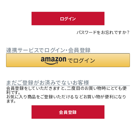
須
ACCOUNT MENU
)
ようこそ ゲスト 様
ログイン
meeting_room
person
ログイン
新規会員登録
パスワードをお忘れですか？
連携サービスでログイン・会員登録
まだご登録がお済みでないお客様
会員登録をしていただきますと、二度目のお買い物時にとても便
利です。
お気に入り商品をご登録いただけるなどお買い物が便利になり
ます。
会員登録