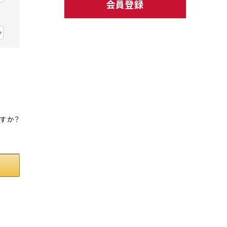
会員登録
ト中にオススメ
まとめ買いでオトク！！
すか？