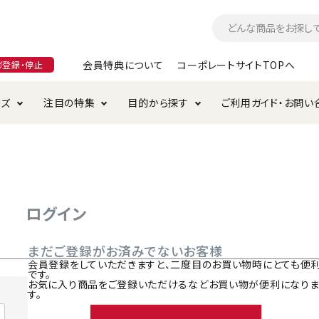
会員特典について
コーポレートサイトTOPへ
ガ登録・停止
ーズ
注目の特集
目的から探す
ご利用ガイド・お問い
つ
入れ・ケア用品
そのまま
加特集
特典について
お手入れ・ケア用品
トイレタリー・消臭剤
極上
けりぐるみ特集
ご注文方法について
用のグレインフリー
ド・ハウス・マット
クル・ケージ・タワー
ラインショップ利用規約
サークル・ケージ
キャリーバッグ
ログイン
・給水器
用品
防虫用品
服・ウェア
まだご登録がお済みでないお客様
て遊ぶ
投げて遊ぶ
会員登録をしていただきますと、二度目のお買い物時にとても便
です。
け用品
替え・交換パーツ
お気に入り商品をご登録いただけるなどお買い物が便利になり
す。
・元気草
夜のお散歩