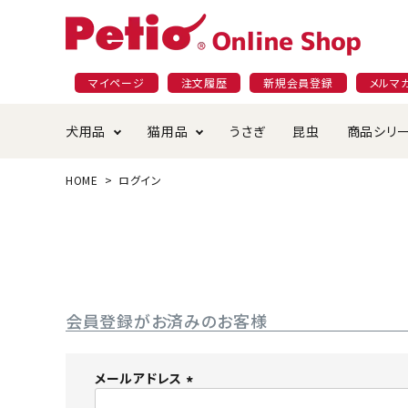
マイページ
注文履歴
新規会員登録
メルマ
犬用品
猫用品
うさぎ
昆虫
商品シリ
HOME
ログイン
ドッグフード
ごはん・おやつ
プラクト
夜のお散歩特集
ショッピングガイド
おや
お手
素材
無添
会員
国産フード&おやつ特集
穀物不使
ペットシーツ
ベッド・ハウス・マット
返品・交換について
ベッ
サー
オン
おもちゃ
食器・給水器
食器
防虫
会員登録がお済みのお客様
じゃらして遊ぶ
引っ張っ
首輪・ハーネス・リード
替え・交換パーツ
しつ
メールアドレス
(
アパレル
またたび