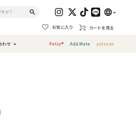
language
search
お気に入り
カートを見る
日本語
合わせ
Petio®
Add.Mate
zuttone
English
简体中文
トイレタリー・消臭剤
猫砂
ペティオ公式アプリ
お支払い方法・配送について
キャリーバッグ
おもちゃ
服・ウェア
首輪・ハーネス
デンタルおもちゃ
利
ま