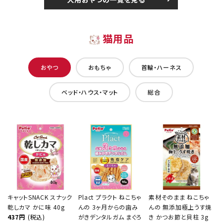
猫用品
おやつ
おもちゃ
首輪・ハーネス
ベッド・ハウス・マット
総合
キャットSNACK スナック
Plact プラクト ねこちゃ
素材そのまま ねこちゃ
乾しカマ かに味 40g
んの 3ヶ月からの歯み
んの 無添加極上うす焼
437円
(税込)
がきデンタルガム まぐろ
き かつお節と貝柱 3g