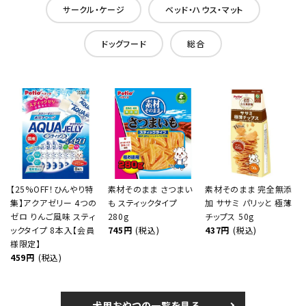
サークル・ケージ
ベッド・ハウス・マット
ドッグフード
総合
【25%OFF！ひんやり特
素材そのまま さつまい
素材そのまま 完全無添
集】アクアゼリー 4つの
も スティックタイプ
加 ササミ パリッと 極薄
ゼロ りんご風味 スティ
280g
チップス 50g
ックタイプ 8本入【会員
745円
(税込)
437円
(税込)
様限定】
459円
(税込)
犬用おやつの一覧を見る