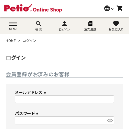
language
shopping_cart
search
wovn-lang-name
search
person
favorite
検 索
ログイン
注文履歴
お気に入り
犬用品
HOME
ログイン
猫用品
ログイン
うさぎ用品
会員登録がお済みのお客様
ブランド別に探す
目的別に探す
メールアドレス
(
SNS
必
須
パスワード
ご利用案内
)
(
必