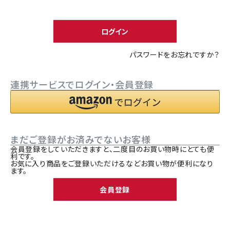
須
ACCOUNT MENU
)
ようこそ ゲスト 様
ログイン
meeting_room
person
ログイン
新規会員登録
パスワードをお忘れですか？
連携サービスでログイン・会員登録
まだご登録がお済みでないお客様
会員登録をしていただきますと、二度目のお買い物時にとても便
利です。
お気に入り商品をご登録いただけるなどお買い物が便利になり
ます。
会員登録