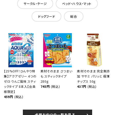
サークル・ケージ
ベッド・ハウス・マット
ドッグフード
総合
【25%OFF！ひんやり特
素材そのまま さつまい
素材そのまま 完全無添
集】アクアゼリー 4つの
も スティックタイプ
加 ササミ パリッと 極薄
ゼロ りんご風味 スティ
280g
チップス 50g
ックタイプ 8本入【会員
745円
(税込)
437円
(税込)
様限定】
459円
(税込)
犬用おやつの一覧を見る