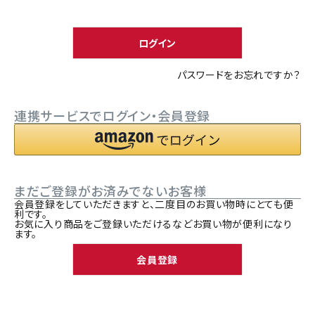
須
ACCOUNT MENU
)
ようこそ ゲスト 様
ログイン
meeting_room
person
ログイン
新規会員登録
パスワードをお忘れですか？
連携サービスでログイン・会員登録
まだご登録がお済みでないお客様
会員登録をしていただきますと、二度目のお買い物時にとても便
利です。
お気に入り商品をご登録いただけるなどお買い物が便利になり
ます。
会員登録