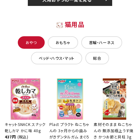
猫用品
おやつ
おもちゃ
首輪・ハーネス
ベッド・ハウス・マット
総合
キャットSNACK スナック
Plact プラクト ねこちゃ
素材そのまま ねこちゃ
乾しカマ かに味 40g
んの 3ヶ月からの歯み
んの 無添加極上うす焼
437円
(税込)
がきデンタルガム まぐろ
き かつお節と貝柱 3g