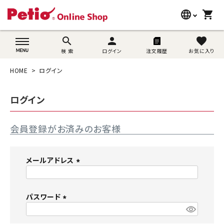
language
shopping_cart
search
wovn-lang-name
search
person
favorite
検 索
ログイン
注文履歴
お気に入り
犬用品
HOME
ログイン
猫用品
ログイン
うさぎ用品
会員登録がお済みのお客様
ブランド別に探す
目的別に探す
メールアドレス
(
SNS
必
須
パスワード
ご利用案内
)
(
必