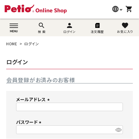
language
shopping_cart
search
wovn-lang-name
search
person
favorite
検 索
ログイン
注文履歴
お気に入り
犬用品
HOME
ログイン
猫用品
ログイン
うさぎ用品
会員登録がお済みのお客様
ブランド別に探す
目的別に探す
メールアドレス
(
SNS
必
須
パスワード
ご利用案内
)
(
必