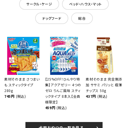
サークル・ケージ
ベッド・ハウス・マット
ドッグフード
総合
素材そのまま さつまい
【25%OFF！ひんやり特
素材そのまま 完全無添
も スティックタイプ
集】アクアゼリー 4つの
加 ササミ パリッと 極薄
280g
ゼロ りんご風味 スティ
チップス 50g
745円
(税込)
ックタイプ 8本入【会員
437円
(税込)
様限定】
459円
(税込)
犬用おやつの一覧を見る