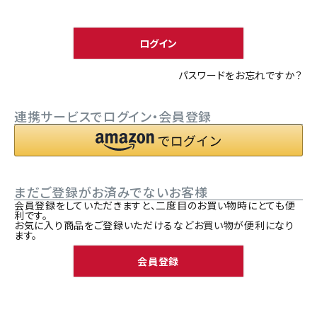
須
ACCOUNT MENU
)
ようこそ ゲスト 様
ログイン
meeting_room
person
ログイン
新規会員登録
パスワードをお忘れですか？
連携サービスでログイン・会員登録
まだご登録がお済みでないお客様
会員登録をしていただきますと、二度目のお買い物時にとても便
利です。
お気に入り商品をご登録いただけるなどお買い物が便利になり
ます。
会員登録