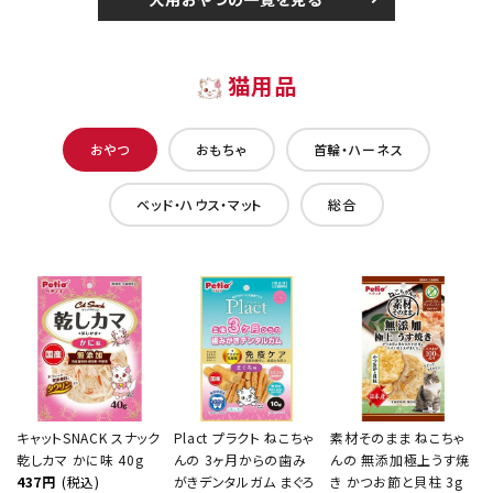
猫用品
おやつ
おもちゃ
首輪・ハーネス
ベッド・ハウス・マット
総合
キャットSNACK スナック
Plact プラクト ねこちゃ
素材そのまま ねこちゃ
乾しカマ かに味 40g
んの 3ヶ月からの歯み
んの 無添加極上うす焼
437円
(税込)
がきデンタルガム まぐろ
き かつお節と貝柱 3g