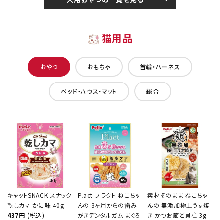
猫用品
おやつ
おもちゃ
首輪・ハーネス
ベッド・ハウス・マット
総合
キャットSNACK スナック
Plact プラクト ねこちゃ
素材そのまま ねこちゃ
乾しカマ かに味 40g
んの 3ヶ月からの歯み
んの 無添加極上うす焼
437円
(税込)
がきデンタルガム まぐろ
き かつお節と貝柱 3g