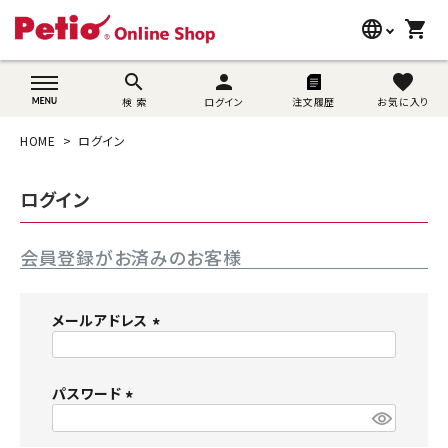
language
shopping_cart
search
wovn-lang-name
search
person
favorite
検 索
ログイン
注文履歴
お気に入り
犬用品
HOME
ログイン
猫用品
ログイン
うさぎ用品
会員登録がお済みのお客様
ブランド別に探す
目的別に探す
メールアドレス
(
SNS
必
須
パスワード
ご利用案内
)
(
必