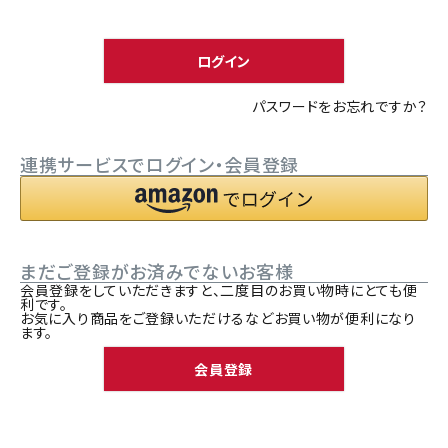
須
ACCOUNT MENU
)
ようこそ ゲスト 様
ログイン
meeting_room
person
ログイン
新規会員登録
パスワードをお忘れですか？
連携サービスでログイン・会員登録
まだご登録がお済みでないお客様
会員登録をしていただきますと、二度目のお買い物時にとても便
利です。
お気に入り商品をご登録いただけるなどお買い物が便利になり
ます。
会員登録