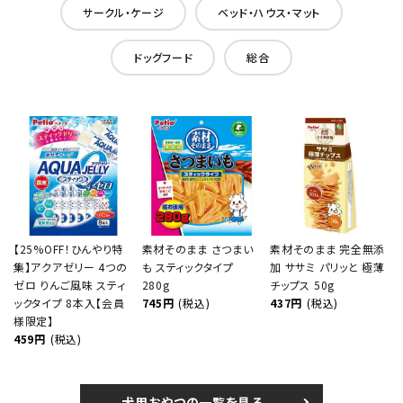
サークル・ケージ
ベッド・ハウス・マット
ドッグフード
総合
【25%OFF！ひんやり特
素材そのまま さつまい
素材そのまま 完全無添
集】アクアゼリー 4つの
も スティックタイプ
加 ササミ パリッと 極薄
ゼロ りんご風味 スティ
280g
チップス 50g
ックタイプ 8本入【会員
745円
(税込)
437円
(税込)
様限定】
459円
(税込)
犬用おやつの一覧を見る