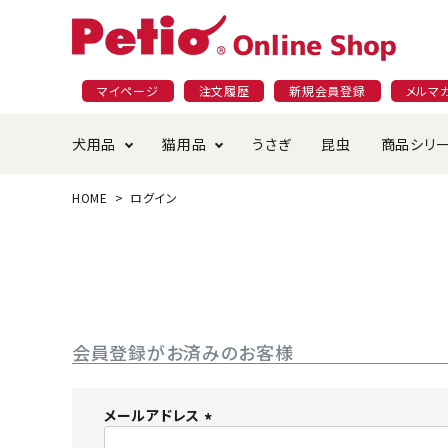
マイページ
注文履歴
新規会員登録
メルマ
犬用品
猫用品
うさぎ
昆虫
商品シリ
HOME
ログイン
ドッグフード
ごはん・おやつ
プラクト
夜のお散歩特集
ショッピングガイド
おや
お手
素材
無添
会員
国産フード&おやつ特集
穀物不使
ペットシーツ
ベッド・ハウス・マット
返品・交換について
ベッ
サー
オン
おもちゃ
食器・給水器
食器
防虫
会員登録がお済みのお客様
じゃらして遊ぶ
引っ張っ
首輪・ハーネス・リード
替え・交換パーツ
しつ
メールアドレス
(
アパレル
またたび