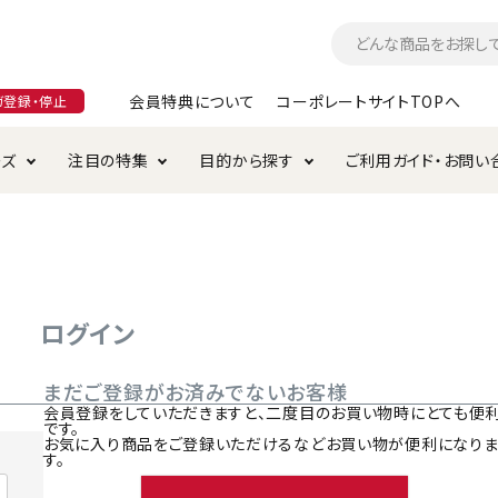
会員特典について
コーポレートサイトTOPへ
ガ登録・停止
ーズ
注目の特集
目的から探す
ご利用ガイド・お問い
つ
入れ・ケア用品
そのまま
加特集
特典について
お手入れ・ケア用品
トイレタリー・消臭剤
極上
けりぐるみ特集
ご注文方法について
用のグレインフリー
ド・ハウス・マット
クル・ケージ・タワー
ラインショップ利用規約
サークル・ケージ
キャリーバッグ
ログイン
・給水器
用品
防虫用品
服・ウェア
まだご登録がお済みでないお客様
て遊ぶ
投げて遊ぶ
会員登録をしていただきますと、二度目のお買い物時にとても便
です。
け用品
替え・交換パーツ
お気に入り商品をご登録いただけるなどお買い物が便利になり
す。
・元気草
夜のお散歩