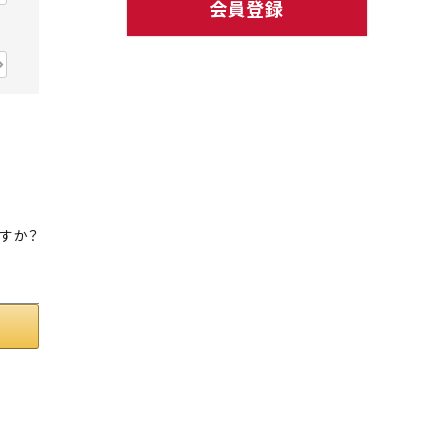
会員登録
ト中にオススメ
まとめ買いでオトク！！
すか？