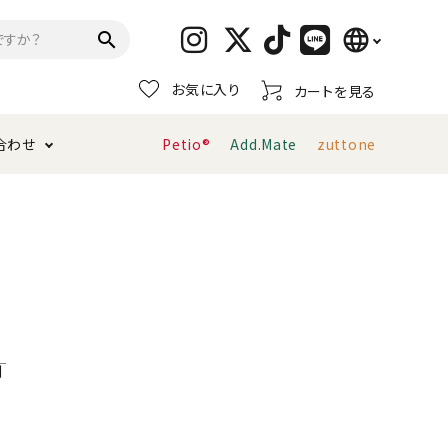
language
search
お気に入り
カートを見る
日本語
合わせ
Petio®
Add.Mate
zuttone
English
简体中文
トイレタリー・消臭剤
猫砂
ペティオ公式アプリ
お支払い方法・配送について
キャリーバッグ
おもちゃ
服・ウェア
首輪・ハーネス
デンタルおもちゃ
利
ま