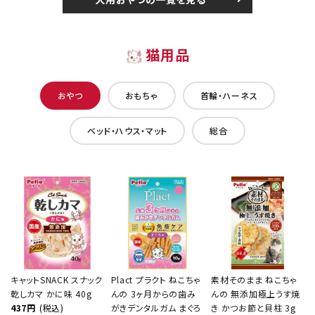
猫用品
おやつ
おもちゃ
首輪・ハーネス
ベッド・ハウス・マット
総合
キャットSNACK スナック
Plact プラクト ねこちゃ
素材そのまま ねこちゃ
乾しカマ かに味 40g
んの 3ヶ月からの歯み
んの 無添加極上うす焼
437円
(税込)
がきデンタルガム まぐろ
き かつお節と貝柱 3g