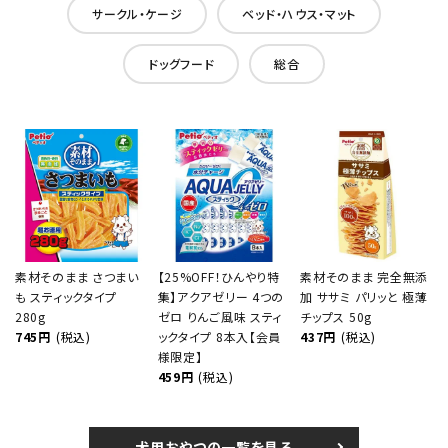
サークル・ケージ
ベッド・ハウス・マット
ドッグフード
総合
素材そのまま さつまい
【25%OFF！ひんやり特
素材そのまま 完全無添
も スティックタイプ
集】アクアゼリー 4つの
加 ササミ パリッと 極薄
280g
ゼロ りんご風味 スティ
チップス 50g
745円
(税込)
ックタイプ 8本入【会員
437円
(税込)
様限定】
459円
(税込)
犬用おやつの一覧を見る