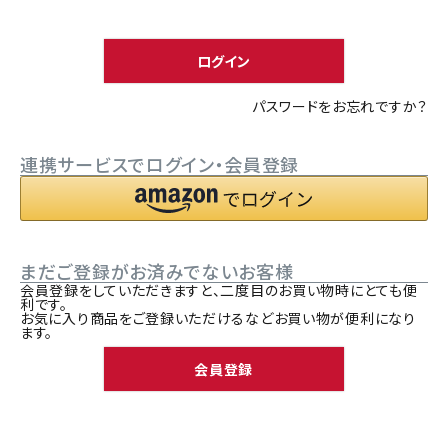
須
ACCOUNT MENU
)
ようこそ ゲスト 様
ログイン
meeting_room
person
ログイン
新規会員登録
パスワードをお忘れですか？
連携サービスでログイン・会員登録
まだご登録がお済みでないお客様
会員登録をしていただきますと、二度目のお買い物時にとても便
利です。
お気に入り商品をご登録いただけるなどお買い物が便利になり
ます。
会員登録