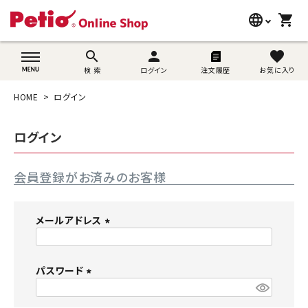
language
shopping_cart
search
wovn-lang-name
search
person
favorite
検 索
ログイン
注文履歴
お気に入り
犬用品
HOME
ログイン
猫用品
ログイン
うさぎ用品
会員登録がお済みのお客様
ブランド別に探す
目的別に探す
メールアドレス
(
SNS
必
須
パスワード
ご利用案内
)
(
必