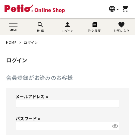
language
shopping_cart
search
wovn-lang-name
search
person
favorite
検 索
ログイン
注文履歴
お気に入り
犬用品
HOME
ログイン
猫用品
ログイン
うさぎ用品
会員登録がお済みのお客様
ブランド別に探す
目的別に探す
メールアドレス
(
SNS
必
須
パスワード
ご利用案内
)
(
必