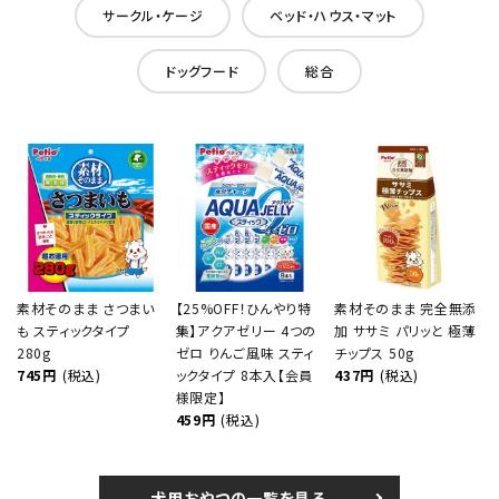
サークル・ケージ
ベッド・ハウス・マット
ドッグフード
総合
素材そのまま さつまい
【25%OFF！ひんやり特
素材そのまま 完全無添
も スティックタイプ
集】アクアゼリー 4つの
加 ササミ パリッと 極薄
280g
ゼロ りんご風味 スティ
チップス 50g
745円
(税込)
ックタイプ 8本入【会員
437円
(税込)
様限定】
459円
(税込)
犬用おやつの一覧を見る