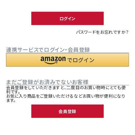
須
ACCOUNT MENU
)
ようこそ ゲスト 様
ログイン
meeting_room
person
ログイン
新規会員登録
パスワードをお忘れですか？
連携サービスでログイン・会員登録
まだご登録がお済みでないお客様
会員登録をしていただきますと、二度目のお買い物時にとても便
利です。
お気に入り商品をご登録いただけるなどお買い物が便利になり
ます。
会員登録