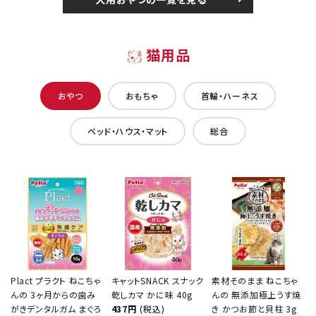
猫用品
おやつ
おもちゃ
首輪・ハーネス
ベッド・ハウス・マット
総合
Plact プラクト ねこちゃ
キャットSNACK スナック
素材そのまま ねこちゃ
んの 3ヶ月からの歯み
乾しカマ かに味 40g
んの 無添加極上うす焼
がきデンタルガム まぐろ
437円
(税込)
き かつお節と貝柱 3g