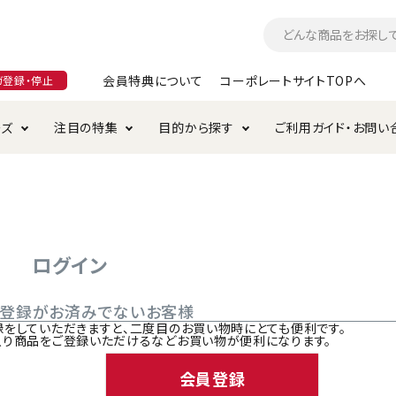
会員特典について
コーポレートサイトTOPへ
ガ登録・停止
ーズ
注目の特集
目的から探す
ご利用ガイド・お問い
つ
入れ・ケア用品
そのまま
加特集
特典について
お手入れ・ケア用品
トイレタリー・消臭剤
極上
けりぐるみ特集
ご注文方法について
用のグレインフリー
ド・ハウス・マット
クル・ケージ・タワー
ラインショップ利用規約
サークル・ケージ
キャリーバッグ
ログイン
・給水器
用品
防虫用品
服・ウェア
ご登録がお済みでないお客様
て遊ぶ
投げて遊ぶ
録をしていただきますと、二度目のお買い物時にとても便利です。
入り商品をご登録いただけるなどお買い物が便利になります。
け用品
替え・交換パーツ
会員登録
・元気草
夜のお散歩