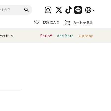
language
search
お気に入り
カートを見る
日本語
合わせ
Petio®
Add.Mate
zuttone
English
简体中文
トイレタリー・消臭剤
猫砂
ペティオ公式アプリ
お支払い方法・配送について
キャリーバッグ
おもちゃ
服・ウェア
首輪・ハーネス
デンタルおもちゃ