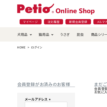
マイページ
注文履歴
新規会員登録
メルマ
犬用品
猫用品
うさぎ
昆虫
商品シリ
HOME
ログイン
ドッグフード
ごはん・おやつ
プラクト
夜のお散歩特集
ショッピングガイド
おや
お手
素材
無添
会員
国産フード&おやつ特集
穀物不使
ペットシーツ
ベッド・ハウス・マット
返品・交換について
ベッ
サー
オン
おもちゃ
食器・給水器
食器
防虫
会員登録がお済みのお客様
まだ
じゃらして遊ぶ
引っ張っ
会員登
お気に
首輪・ハーネス・リード
替え・交換パーツ
しつ
メールアドレス
(
アパレル
またたび