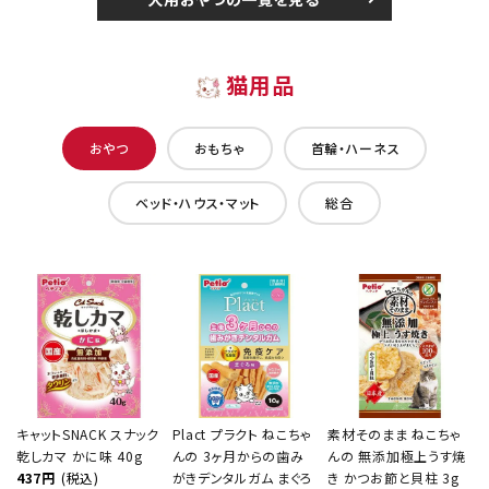
猫用品
おやつ
おもちゃ
首輪・ハーネス
ベッド・ハウス・マット
総合
キャットSNACK スナック
Plact プラクト ねこちゃ
素材そのまま ねこちゃ
乾しカマ かに味 40g
んの 3ヶ月からの歯み
んの 無添加極上うす焼
437円
(税込)
がきデンタルガム まぐろ
き かつお節と貝柱 3g