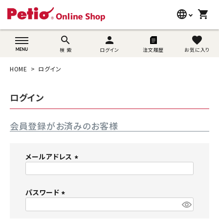
language
shopping_cart
search
wovn-lang-name
search
person
favorite
検 索
ログイン
注文履歴
お気に入り
犬用品
HOME
ログイン
猫用品
ログイン
うさぎ用品
会員登録がお済みのお客様
ブランド別に探す
目的別に探す
メールアドレス
(
SNS
必
須
パスワード
ご利用案内
)
(
必