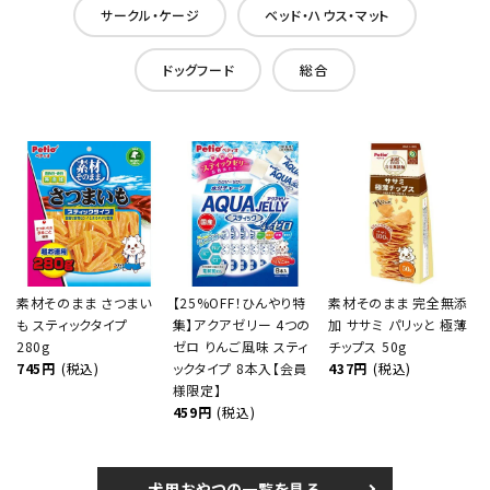
サークル・ケージ
ベッド・ハウス・マット
ドッグフード
総合
素材そのまま さつまい
【25%OFF！ひんやり特
素材そのまま 完全無添
も スティックタイプ
集】アクアゼリー 4つの
加 ササミ パリッと 極薄
280g
ゼロ りんご風味 スティ
チップス 50g
745円
(税込)
ックタイプ 8本入【会員
437円
(税込)
様限定】
459円
(税込)
犬用おやつの一覧を見る