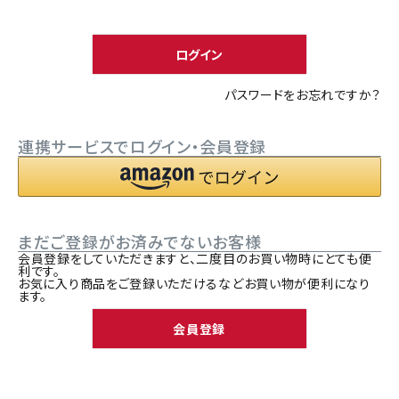
須
ACCOUNT MENU
)
ようこそ ゲスト 様
ログイン
meeting_room
person
ログイン
新規会員登録
パスワードをお忘れですか？
連携サービスでログイン・会員登録
まだご登録がお済みでないお客様
会員登録をしていただきますと、二度目のお買い物時にとても便
利です。
お気に入り商品をご登録いただけるなどお買い物が便利になり
ます。
会員登録