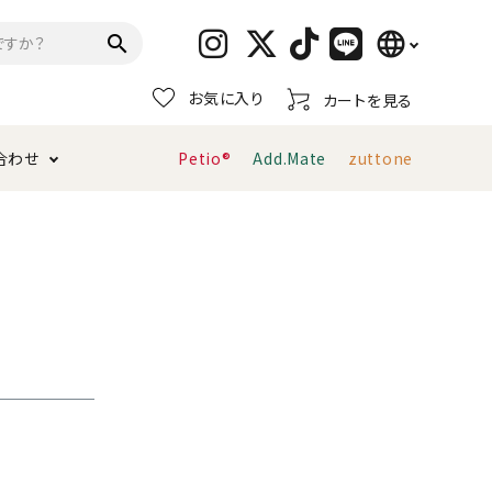
language
search
お気に入り
カートを見る
日本語
合わせ
Petio®
Add.Mate
zuttone
English
简体中文
トイレタリー・消臭剤
猫砂
ペティオ公式アプリ
お支払い方法・配送について
キャリーバッグ
おもちゃ
服・ウェア
首輪・ハーネス
デンタルおもちゃ