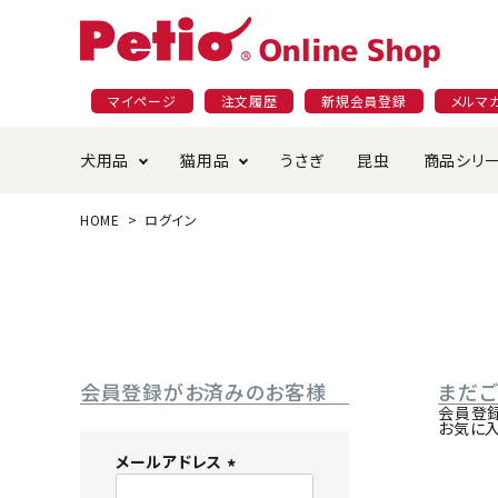
マイページ
注文履歴
新規会員登録
メルマ
犬用品
猫用品
うさぎ
昆虫
商品シリ
HOME
ログイン
ドッグフード
ごはん・おやつ
プラクト
夜のお散歩特集
ショッピングガイド
おや
お手
素材
無添
会員
国産フード&おやつ特集
穀物不使
ペットシーツ
ベッド・ハウス・マット
返品・交換について
ベッ
サー
オン
おもちゃ
食器・給水器
食器
防虫
会員登録がお済みのお客様
まだ
じゃらして遊ぶ
引っ張っ
会員登
お気に
首輪・ハーネス・リード
替え・交換パーツ
しつ
メールアドレス
(
アパレル
またたび