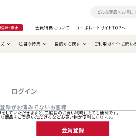
会員特典について
コーポレートサイトTOPへ
ガ登録・停止
ーズ
注目の特集
目的から探す
ご利用ガイド・お問い
つ
入れ・ケア用品
そのまま
加特集
特典について
お手入れ・ケア用品
トイレタリー・消臭剤
極上
けりぐるみ特集
ご注文方法について
用のグレインフリー
ド・ハウス・マット
クル・ケージ・タワー
ラインショップ利用規約
サークル・ケージ
キャリーバッグ
ログイン
・給水器
用品
防虫用品
服・ウェア
ご登録がお済みでないお客様
て遊ぶ
投げて遊ぶ
録をしていただきますと、二度目のお買い物時にとても便利です。
入り商品をご登録いただけるなどお買い物が便利になります。
け用品
替え・交換パーツ
会員登録
・元気草
夜のお散歩