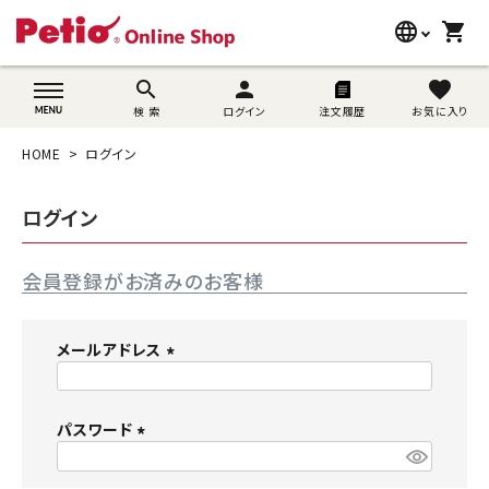
language
shopping_cart
search
wovn-lang-name
search
person
favorite
検 索
ログイン
注文履歴
お気に入り
犬用品
HOME
ログイン
猫用品
ログイン
うさぎ用品
会員登録がお済みのお客様
ブランド別に探す
目的別に探す
メールアドレス
(
SNS
必
須
パスワード
ご利用案内
)
(
必