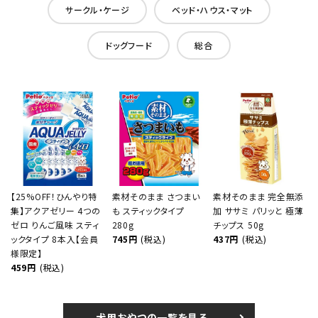
サークル・ケージ
ベッド・ハウス・マット
ドッグフード
総合
【25%OFF！ひんやり特
素材そのまま さつまい
素材そのまま 完全無添
集】アクアゼリー 4つの
も スティックタイプ
加 ササミ パリッと 極薄
ゼロ りんご風味 スティ
280g
チップス 50g
ックタイプ 8本入【会員
745円
(税込)
437円
(税込)
様限定】
459円
(税込)
犬用おやつの一覧を見る