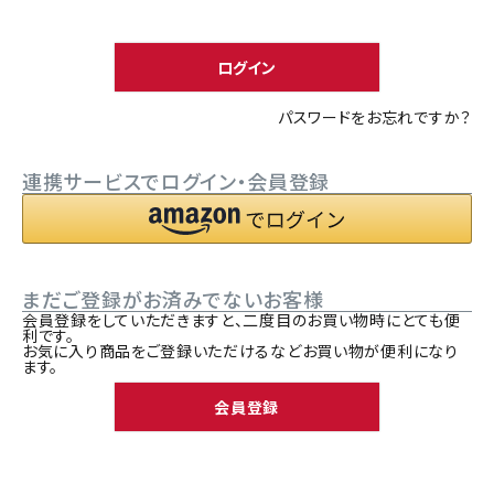
須
ACCOUNT MENU
)
ようこそ ゲスト 様
ログイン
meeting_room
person
ログイン
新規会員登録
パスワードをお忘れですか？
連携サービスでログイン・会員登録
まだご登録がお済みでないお客様
会員登録をしていただきますと、二度目のお買い物時にとても便
利です。
お気に入り商品をご登録いただけるなどお買い物が便利になり
ます。
会員登録