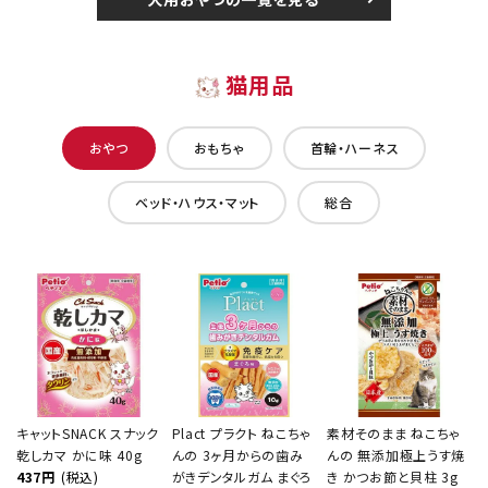
猫用品
おやつ
おもちゃ
首輪・ハーネス
ベッド・ハウス・マット
総合
キャットSNACK スナック
Plact プラクト ねこちゃ
素材そのまま ねこちゃ
乾しカマ かに味 40g
んの 3ヶ月からの歯み
んの 無添加極上うす焼
437円
(税込)
がきデンタルガム まぐろ
き かつお節と貝柱 3g