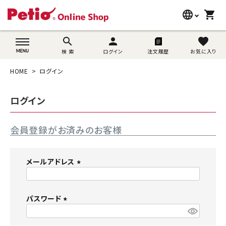
language
shopping_cart
search
wovn-lang-name
search
person
favorite
検 索
ログイン
注文履歴
お気に入り
犬用品
HOME
ログイン
猫用品
ログイン
うさぎ用品
会員登録がお済みのお客様
ブランド別に探す
目的別に探す
メールアドレス
(
SNS
必
須
パスワード
ご利用案内
)
(
必