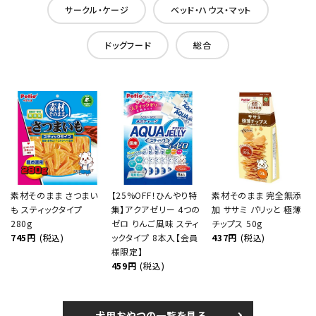
サークル・ケージ
ベッド・ハウス・マット
ドッグフード
総合
素材そのまま さつまい
【25%OFF！ひんやり特
素材そのまま 完全無添
も スティックタイプ
集】アクアゼリー 4つの
加 ササミ パリッと 極薄
280g
ゼロ りんご風味 スティ
チップス 50g
745円
(税込)
ックタイプ 8本入【会員
437円
(税込)
様限定】
459円
(税込)
犬用おやつの一覧を見る