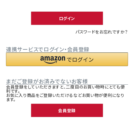
須
ACCOUNT MENU
)
ようこそ ゲスト 様
ログイン
meeting_room
person
ログイン
新規会員登録
パスワードをお忘れですか？
連携サービスでログイン・会員登録
まだご登録がお済みでないお客様
会員登録をしていただきますと、二度目のお買い物時にとても便
利です。
お気に入り商品をご登録いただけるなどお買い物が便利になり
ます。
会員登録