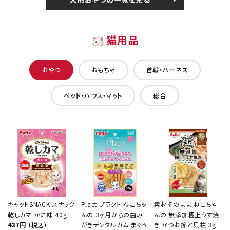
猫用品
おやつ
おもちゃ
首輪・ハーネス
ベッド・ハウス・マット
総合
キャットSNACK スナック
Plact プラクト ねこちゃ
素材そのまま ねこちゃ
乾しカマ かに味 40g
んの 3ヶ月からの歯み
んの 無添加極上うす焼
437円
(税込)
がきデンタルガム まぐろ
き かつお節と貝柱 3g