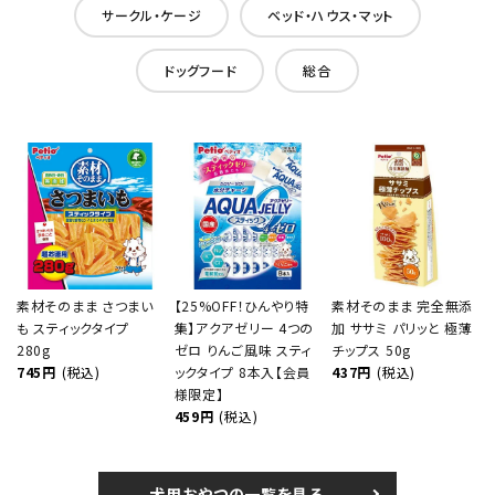
サークル・ケージ
ベッド・ハウス・マット
ドッグフード
総合
素材そのまま さつまい
【25%OFF！ひんやり特
素材そのまま 完全無添
も スティックタイプ
集】アクアゼリー 4つの
加 ササミ パリッと 極薄
280g
ゼロ りんご風味 スティ
チップス 50g
745円
(税込)
ックタイプ 8本入【会員
437円
(税込)
様限定】
459円
(税込)
犬用おやつの一覧を見る