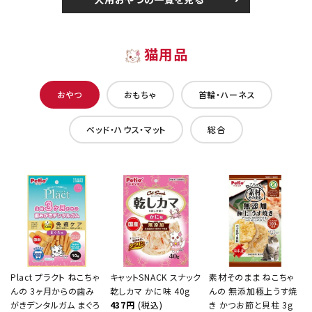
猫用品
おやつ
おもちゃ
首輪・ハーネス
ベッド・ハウス・マット
総合
Plact プラクト ねこちゃ
キャットSNACK スナック
素材そのまま ねこちゃ
んの 3ヶ月からの歯み
乾しカマ かに味 40g
んの 無添加極上うす焼
がきデンタルガム まぐろ
437円
(税込)
き かつお節と貝柱 3g