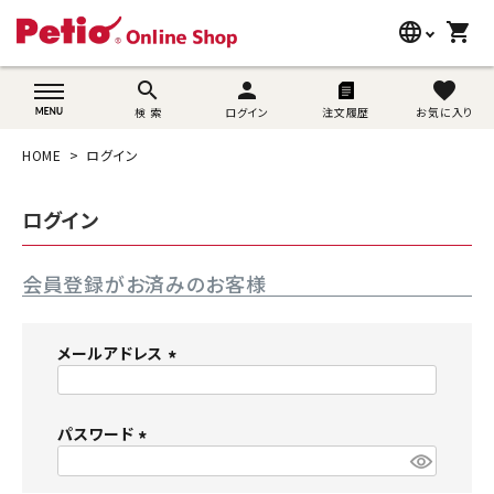
language
shopping_cart
search
wovn-lang-name
search
person
favorite
検 索
ログイン
注文履歴
お気に入り
犬用品
HOME
ログイン
猫用品
ログイン
うさぎ用品
会員登録がお済みのお客様
ブランド別に探す
目的別に探す
メールアドレス
(
SNS
必
須
パスワード
ご利用案内
)
(
必