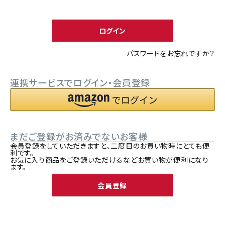
須
ACCOUNT MENU
)
ようこそ ゲスト 様
ログイン
meeting_room
person
ログイン
新規会員登録
パスワードをお忘れですか？
連携サービスでログイン・会員登録
まだご登録がお済みでないお客様
会員登録をしていただきますと、二度目のお買い物時にとても便
利です。
お気に入り商品をご登録いただけるなどお買い物が便利になり
ます。
会員登録