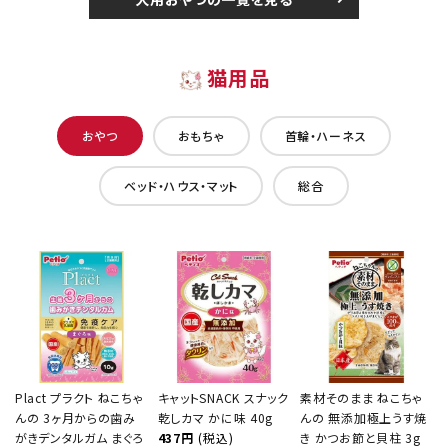
猫用品
おやつ
おもちゃ
首輪・ハーネス
ベッド・ハウス・マット
総合
Plact プラクト ねこちゃ
キャットSNACK スナック
素材そのまま ねこちゃ
んの 3ヶ月からの歯み
乾しカマ かに味 40g
んの 無添加極上うす焼
がきデンタルガム まぐろ
437円
(税込)
き かつお節と貝柱 3g