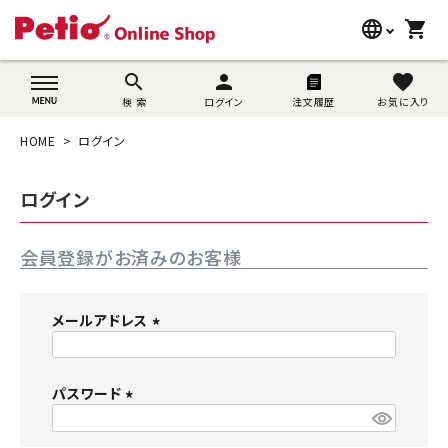
language
shopping_cart
search
wovn-lang-name
search
person
favorite
検 索
ログイン
注文履歴
お気に入り
犬用品
HOME
ログイン
猫用品
ログイン
うさぎ用品
会員登録がお済みのお客様
ブランド別に探す
目的別に探す
メールアドレス
(
SNS
必
須
パスワード
ご利用案内
)
(
必