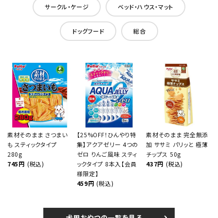
サークル・ケージ
ベッド・ハウス・マット
ドッグフード
総合
素材そのまま さつまい
【25%OFF！ひんやり特
素材そのまま 完全無添
も スティックタイプ
集】アクアゼリー 4つの
加 ササミ パリッと 極薄
280g
ゼロ りんご風味 スティ
チップス 50g
745円
(税込)
ックタイプ 8本入【会員
437円
(税込)
様限定】
459円
(税込)
犬用おやつの一覧を見る