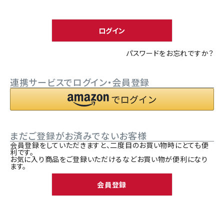
須
ACCOUNT MENU
)
ようこそ ゲスト 様
ログイン
meeting_room
person
ログイン
新規会員登録
パスワードをお忘れですか？
連携サービスでログイン・会員登録
まだご登録がお済みでないお客様
会員登録をしていただきますと、二度目のお買い物時にとても便
利です。
お気に入り商品をご登録いただけるなどお買い物が便利になり
ます。
会員登録