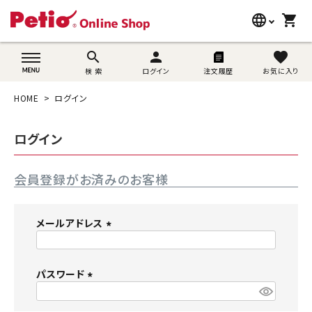
language
shopping_cart
search
wovn-lang-name
search
person
favorite
検 索
ログイン
注文履歴
お気に入り
犬用品
HOME
ログイン
猫用品
ログイン
うさぎ用品
会員登録がお済みのお客様
ブランド別に探す
目的別に探す
メールアドレス
(
SNS
必
須
パスワード
ご利用案内
)
(
必