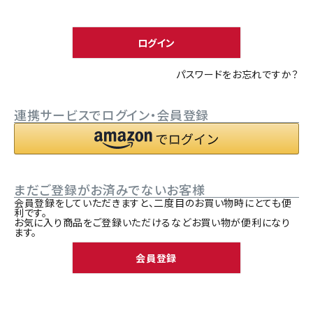
須
ACCOUNT MENU
)
ようこそ ゲスト 様
ログイン
meeting_room
person
ログイン
新規会員登録
パスワードをお忘れですか？
連携サービスでログイン・会員登録
まだご登録がお済みでないお客様
会員登録をしていただきますと、二度目のお買い物時にとても便
利です。
お気に入り商品をご登録いただけるなどお買い物が便利になり
ます。
会員登録