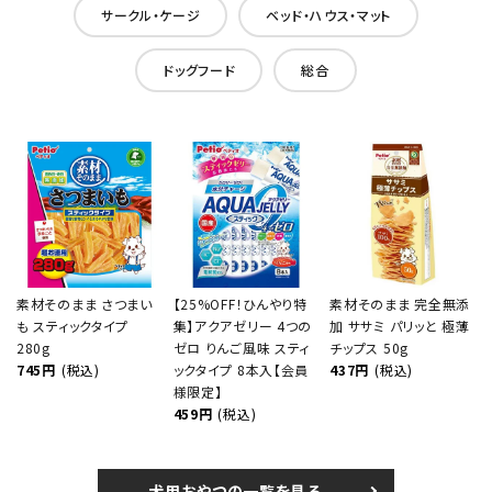
サークル・ケージ
ベッド・ハウス・マット
ドッグフード
総合
素材そのまま さつまい
【25%OFF！ひんやり特
素材そのまま 完全無添
も スティックタイプ
集】アクアゼリー 4つの
加 ササミ パリッと 極薄
280g
ゼロ りんご風味 スティ
チップス 50g
745円
(税込)
ックタイプ 8本入【会員
437円
(税込)
様限定】
459円
(税込)
犬用おやつの一覧を見る