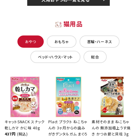
猫用品
おやつ
おもちゃ
首輪・ハーネス
ベッド・ハウス・マット
総合
キャットSNACK スナック
Plact プラクト ねこちゃ
素材そのまま ねこちゃ
乾しカマ かに味 40g
んの 3ヶ月からの歯み
んの 無添加極上うす焼
437円
(税込)
がきデンタルガム まぐろ
き かつお節と貝柱 3g