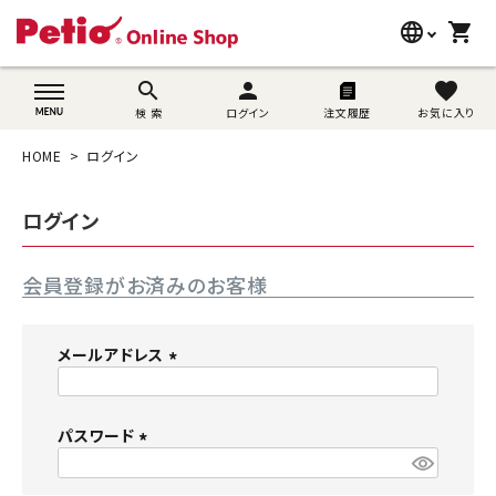
language
shopping_cart
search
wovn-lang-name
search
person
favorite
検 索
ログイン
注文履歴
お気に入り
犬用品
HOME
ログイン
猫用品
ログイン
うさぎ用品
会員登録がお済みのお客様
ブランド別に探す
目的別に探す
メールアドレス
(
SNS
必
須
パスワード
ご利用案内
)
(
必