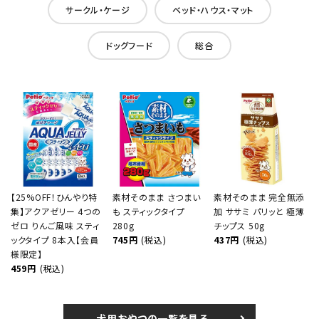
サークル・ケージ
ベッド・ハウス・マット
ドッグフード
総合
【25%OFF！ひんやり特
素材そのまま さつまい
素材そのまま 完全無添
集】アクアゼリー 4つの
も スティックタイプ
加 ササミ パリッと 極薄
ゼロ りんご風味 スティ
280g
チップス 50g
ックタイプ 8本入【会員
745円
(税込)
437円
(税込)
様限定】
459円
(税込)
犬用おやつの一覧を見る