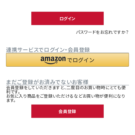
須
ACCOUNT MENU
)
ようこそ ゲスト 様
ログイン
meeting_room
person
ログイン
新規会員登録
パスワードをお忘れですか？
連携サービスでログイン・会員登録
まだご登録がお済みでないお客様
会員登録をしていただきますと、二度目のお買い物時にとても便
利です。
お気に入り商品をご登録いただけるなどお買い物が便利になり
ます。
会員登録