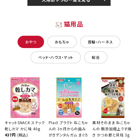
猫用品
おやつ
おもちゃ
首輪・ハーネス
ベッド・ハウス・マット
総合
キャットSNACK スナック
Plact プラクト ねこちゃ
素材そのまま ねこちゃ
乾しカマ かに味 40g
んの 3ヶ月からの歯み
んの 無添加極上うす焼
437円
(税込)
がきデンタルガム まぐろ
き かつお節と貝柱 3g