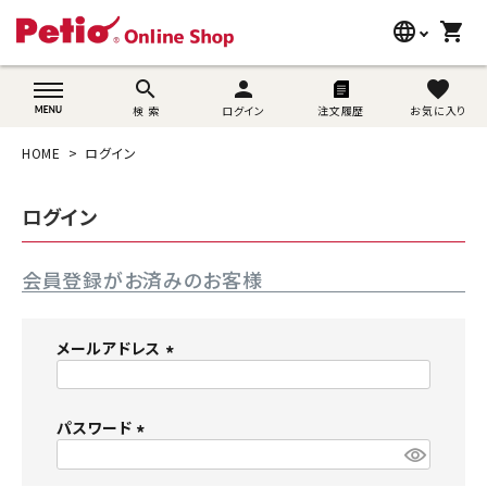
language
shopping_cart
search
wovn-lang-name
search
person
favorite
検 索
ログイン
注文履歴
お気に入り
犬用品
HOME
ログイン
猫用品
ログイン
うさぎ用品
会員登録がお済みのお客様
ブランド別に探す
目的別に探す
メールアドレス
(
SNS
必
須
パスワード
ご利用案内
)
(
必