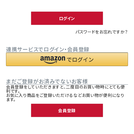
須
ACCOUNT MENU
)
ようこそ ゲスト 様
ログイン
meeting_room
person
ログイン
新規会員登録
パスワードをお忘れですか？
連携サービスでログイン・会員登録
まだご登録がお済みでないお客様
会員登録をしていただきますと、二度目のお買い物時にとても便
利です。
お気に入り商品をご登録いただけるなどお買い物が便利になり
ます。
会員登録