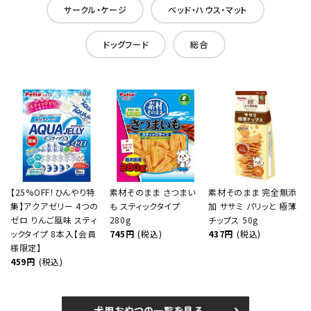
サークル・ケージ
ベッド・ハウス・マット
ドッグフード
総合
【25%OFF！ひんやり特
素材そのまま さつまい
素材そのまま 完全無添
集】アクアゼリー 4つの
も スティックタイプ
加 ササミ パリッと 極薄
ゼロ りんご風味 スティ
280g
チップス 50g
ックタイプ 8本入【会員
745円
(税込)
437円
(税込)
様限定】
459円
(税込)
犬用おやつの一覧を見る