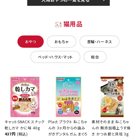
猫用品
おやつ
おもちゃ
首輪・ハーネス
ベッド・ハウス・マット
総合
キャットSNACK スナック
Plact プラクト ねこちゃ
素材そのまま ねこちゃ
乾しカマ かに味 40g
んの 3ヶ月からの歯み
んの 無添加極上うす焼
437円
(税込)
がきデンタルガム まぐろ
き かつお節と貝柱 3g