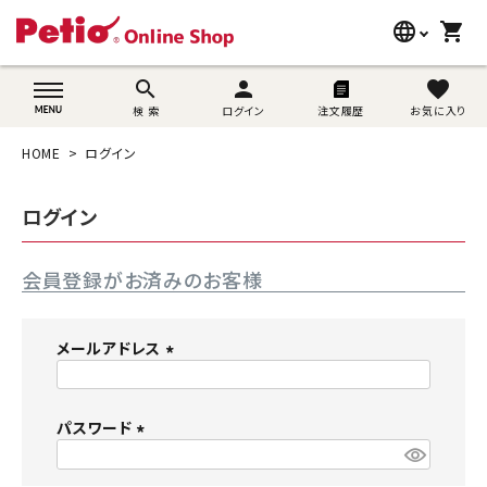
language
shopping_cart
search
wovn-lang-name
search
person
favorite
検 索
ログイン
注文履歴
お気に入り
犬用品
HOME
ログイン
猫用品
ログイン
うさぎ用品
会員登録がお済みのお客様
ブランド別に探す
目的別に探す
メールアドレス
(
SNS
必
須
パスワード
ご利用案内
)
(
必