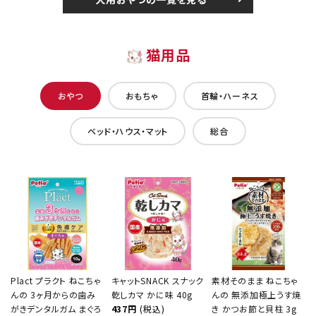
猫用品
おやつ
おもちゃ
首輪・ハーネス
ベッド・ハウス・マット
総合
Plact プラクト ねこちゃ
キャットSNACK スナック
素材そのまま ねこちゃ
んの 3ヶ月からの歯み
乾しカマ かに味 40g
んの 無添加極上うす焼
がきデンタルガム まぐろ
437円
(税込)
き かつお節と貝柱 3g