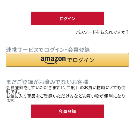
須
ACCOUNT MENU
)
ようこそ ゲスト 様
ログイン
meeting_room
person
ログイン
新規会員登録
パスワードをお忘れですか？
連携サービスでログイン・会員登録
まだご登録がお済みでないお客様
会員登録をしていただきますと、二度目のお買い物時にとても便
利です。
お気に入り商品をご登録いただけるなどお買い物が便利になり
ます。
会員登録