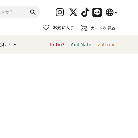
language
search
お気に入り
カートを見る
日本語
合わせ
Petio®
Add.Mate
zuttone
English
简体中文
トイレタリー・消臭剤
猫砂
ペティオ公式アプリ
お支払い方法・配送について
キャリーバッグ
おもちゃ
服・ウェア
首輪・ハーネス
デンタルおもちゃ