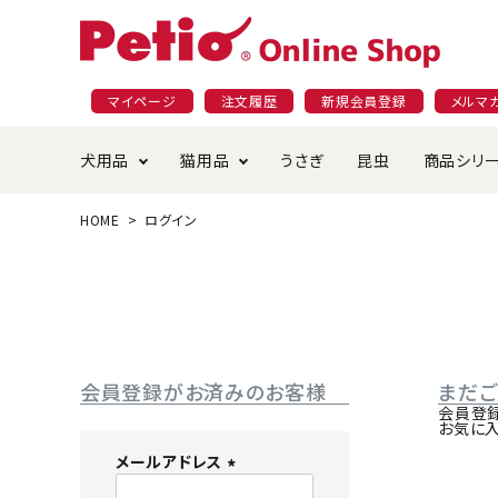
マイページ
注文履歴
新規会員登録
メルマ
犬用品
猫用品
うさぎ
昆虫
商品シリ
HOME
ログイン
ドッグフード
ごはん・おやつ
プラクト
夜のお散歩特集
ショッピングガイド
おや
お手
素材
無添
会員
国産フード&おやつ特集
穀物不使
ペットシーツ
ベッド・ハウス・マット
返品・交換について
ベッ
サー
オン
おもちゃ
食器・給水器
食器
防虫
会員登録がお済みのお客様
まだ
じゃらして遊ぶ
引っ張っ
会員登
お気に
首輪・ハーネス・リード
替え・交換パーツ
しつ
メールアドレス
(
アパレル
またたび