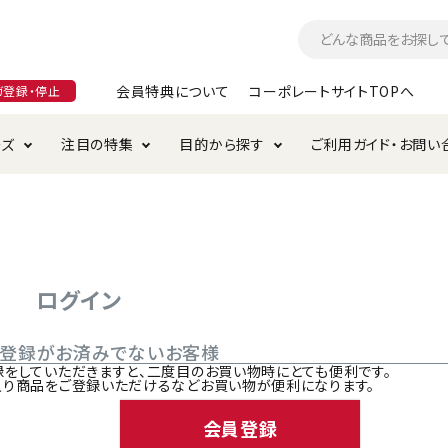
会員特典について
コーポレートサイトTOPへ
ガ登録・停止
ーズ
注目の特集
目的から探す
ご利用ガイド・お問い
つ
入れ・ケア用品
そのまま
加特集
特典について
お手入れ・ケア用品
トイレタリー・消臭剤
極上
けりぐるみ特集
ご注文方法について
用のグレインフリー
ド・ハウス・マット
クル・ケージ・タワー
ラインショップ利用規約
サークル・ケージ
キャリーバッグ
ログイン
・給水器
用品
防虫用品
服・ウェア
ご登録がお済みでないお客様
て遊ぶ
投げて遊ぶ
録をしていただきますと、二度目のお買い物時にとても便利です。
入り商品をご登録いただけるなどお買い物が便利になります。
け用品
替え・交換パーツ
会員登録
・元気草
夜のお散歩