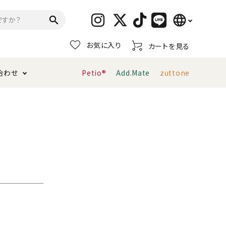
language
search
お気に入り
カートを見る
日本語
合わせ
Petio®
Add.Mate
zuttone
English
简体中文
トイレタリー・消臭剤
猫砂
ペティオ公式アプリ
お支払い方法・配送について
キャリーバッグ
おもちゃ
服・ウェア
首輪・ハーネス
デンタルおもちゃ