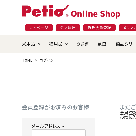
マイページ
注文履歴
新規会員登録
メルマ
犬用品
猫用品
うさぎ
昆虫
商品シリ
HOME
ログイン
ドッグフード
ごはん・おやつ
プラクト
夜のお散歩特集
ショッピングガイド
おや
お手
素材
無添
会員
国産フード&おやつ特集
穀物不使
ペットシーツ
ベッド・ハウス・マット
返品・交換について
ベッ
サー
オン
おもちゃ
食器・給水器
食器
防虫
会員登録がお済みのお客様
まだ
じゃらして遊ぶ
引っ張っ
会員登
お気に
首輪・ハーネス・リード
替え・交換パーツ
しつ
メールアドレス
(
アパレル
またたび