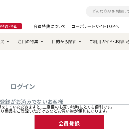
会員特典について
コーポレートサイトTOPへ
ガ登録・停止
ーズ
注目の特集
目的から探す
ご利用ガイド・お問い
つ
入れ・ケア用品
そのまま
加特集
特典について
お手入れ・ケア用品
トイレタリー・消臭剤
極上
けりぐるみ特集
ご注文方法について
用のグレインフリー
ド・ハウス・マット
クル・ケージ・タワー
ラインショップ利用規約
サークル・ケージ
キャリーバッグ
ログイン
・給水器
用品
防虫用品
服・ウェア
ご登録がお済みでないお客様
て遊ぶ
投げて遊ぶ
録をしていただきますと、二度目のお買い物時にとても便利です。
入り商品をご登録いただけるなどお買い物が便利になります。
け用品
替え・交換パーツ
会員登録
・元気草
夜のお散歩