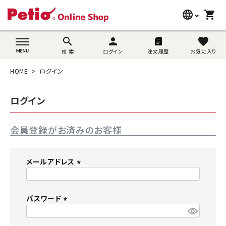
language
shopping_cart
search
wovn-lang-name
search
person
favorite
検 索
ログイン
注文履歴
お気に入り
犬用品
HOME
ログイン
猫用品
ログイン
うさぎ用品
会員登録がお済みのお客様
ブランド別に探す
目的別に探す
メールアドレス
(
SNS
必
須
パスワード
ご利用案内
)
(
必