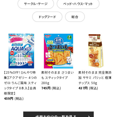
サークル・ケージ
ベッド・ハウス・マット
ドッグフード
総合
【25%OFF！ひんやり特
素材そのまま さつまい
素材そのまま 完全無添
集】アクアゼリー 4つの
も スティックタイプ
加 ササミ パリッと 極薄
ゼロ りんご風味 スティ
280g
チップス 50g
ックタイプ 8本入【会員
745円
(税込)
437円
(税込)
様限定】
459円
(税込)
犬用おやつの一覧を見る