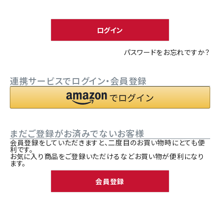
須
ACCOUNT MENU
)
ようこそ ゲスト 様
ログイン
meeting_room
person
ログイン
新規会員登録
パスワードをお忘れですか？
連携サービスでログイン・会員登録
まだご登録がお済みでないお客様
会員登録をしていただきますと、二度目のお買い物時にとても便
利です。
お気に入り商品をご登録いただけるなどお買い物が便利になり
ます。
会員登録