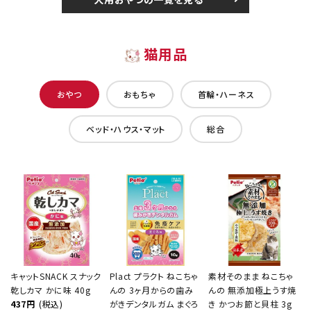
猫用品
おやつ
おもちゃ
首輪・ハーネス
ベッド・ハウス・マット
総合
キャットSNACK スナック
Plact プラクト ねこちゃ
素材そのまま ねこちゃ
乾しカマ かに味 40g
んの 3ヶ月からの歯み
んの 無添加極上うす焼
437円
(税込)
がきデンタルガム まぐろ
き かつお節と貝柱 3g