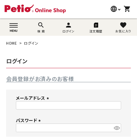
language
shopping_cart
search
wovn-lang-name
search
person
favorite
検 索
ログイン
注文履歴
お気に入り
犬用品
HOME
ログイン
猫用品
ログイン
うさぎ用品
会員登録がお済みのお客様
ブランド別に探す
目的別に探す
メールアドレス
(
SNS
必
須
パスワード
ご利用案内
)
(
必