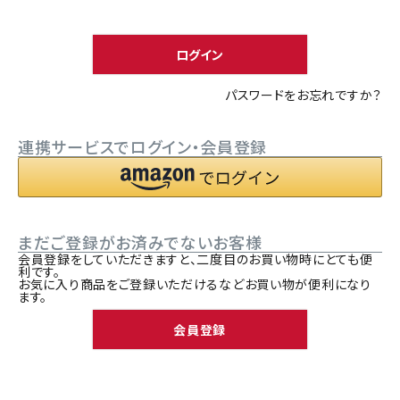
須
ACCOUNT MENU
)
ようこそ ゲスト 様
ログイン
meeting_room
person
ログイン
新規会員登録
パスワードをお忘れですか？
連携サービスでログイン・会員登録
まだご登録がお済みでないお客様
会員登録をしていただきますと、二度目のお買い物時にとても便
利です。
お気に入り商品をご登録いただけるなどお買い物が便利になり
ます。
会員登録