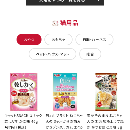
猫用品
おやつ
おもちゃ
首輪・ハーネス
ベッド・ハウス・マット
総合
キャットSNACK スナック
Plact プラクト ねこちゃ
素材そのまま ねこちゃ
乾しカマ かに味 40g
んの 3ヶ月からの歯み
んの 無添加極上うす焼
437円
(税込)
がきデンタルガム まぐろ
き かつお節と貝柱 3g