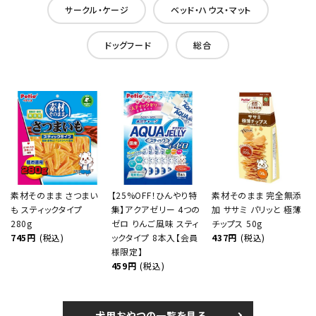
サークル・ケージ
ベッド・ハウス・マット
ドッグフード
総合
素材そのまま さつまい
【25%OFF！ひんやり特
素材そのまま 完全無添
も スティックタイプ
集】アクアゼリー 4つの
加 ササミ パリッと 極薄
280g
ゼロ りんご風味 スティ
チップス 50g
745円
(税込)
ックタイプ 8本入【会員
437円
(税込)
様限定】
459円
(税込)
犬用おやつの一覧を見る