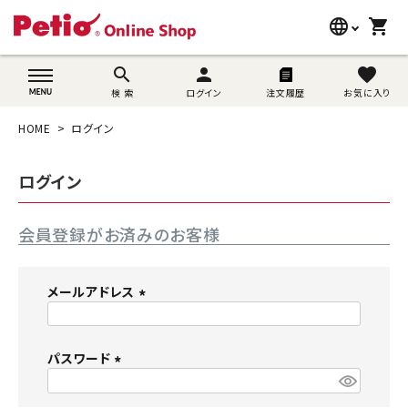
language
shopping_cart
search
wovn-lang-name
search
person
favorite
検 索
ログイン
注文履歴
お気に入り
犬用品
HOME
ログイン
猫用品
ログイン
うさぎ用品
会員登録がお済みのお客様
ブランド別に探す
目的別に探す
メールアドレス
(
SNS
必
須
パスワード
ご利用案内
)
(
必