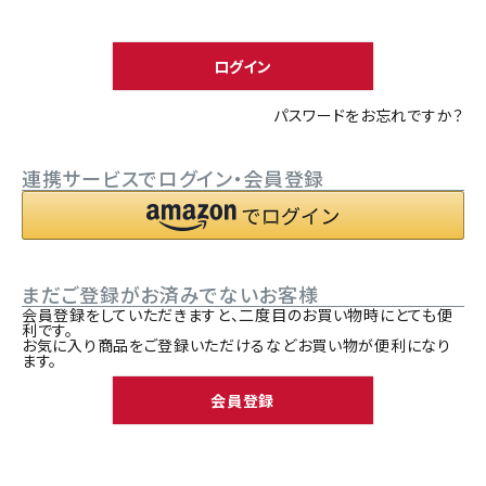
須
ACCOUNT MENU
)
ようこそ ゲスト 様
ログイン
meeting_room
person
ログイン
新規会員登録
パスワードをお忘れですか？
連携サービスでログイン・会員登録
まだご登録がお済みでないお客様
会員登録をしていただきますと、二度目のお買い物時にとても便
利です。
お気に入り商品をご登録いただけるなどお買い物が便利になり
ます。
会員登録