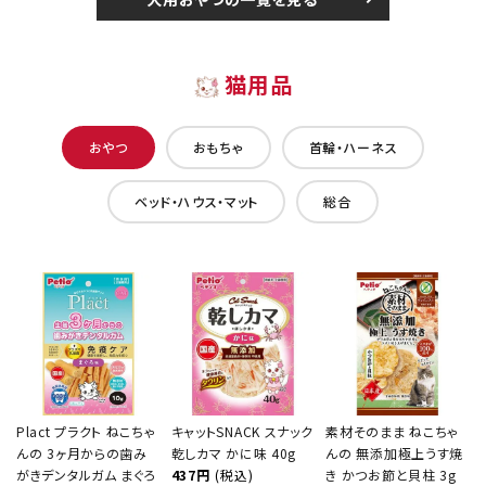
猫用品
おやつ
おもちゃ
首輪・ハーネス
ベッド・ハウス・マット
総合
Plact プラクト ねこちゃ
キャットSNACK スナック
素材そのまま ねこちゃ
んの 3ヶ月からの歯み
乾しカマ かに味 40g
んの 無添加極上うす焼
がきデンタルガム まぐろ
437円
(税込)
き かつお節と貝柱 3g