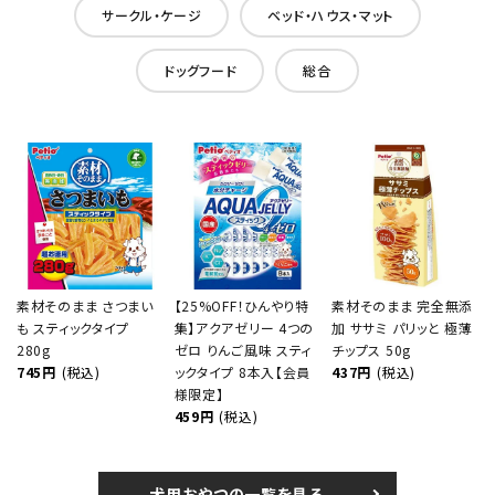
サークル・ケージ
ベッド・ハウス・マット
ドッグフード
総合
素材そのまま さつまい
【25%OFF！ひんやり特
素材そのまま 完全無添
も スティックタイプ
集】アクアゼリー 4つの
加 ササミ パリッと 極薄
280g
ゼロ りんご風味 スティ
チップス 50g
745円
(税込)
ックタイプ 8本入【会員
437円
(税込)
様限定】
459円
(税込)
犬用おやつの一覧を見る