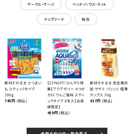
サークル・ケージ
ベッド・ハウス・マット
ドッグフード
総合
素材そのまま さつまい
【25%OFF！ひんやり特
素材そのまま 完全無添
も スティックタイプ
集】アクアゼリー 4つの
加 ササミ パリッと 極薄
280g
ゼロ りんご風味 スティ
チップス 50g
745円
(税込)
ックタイプ 8本入【会員
437円
(税込)
様限定】
459円
(税込)
犬用おやつの一覧を見る