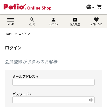
language
shopping_cart
search
wovn-lang-name
search
person
favorite
検 索
ログイン
注文履歴
お気に入り
犬用品
HOME
ログイン
猫用品
ログイン
うさぎ用品
会員登録がお済みのお客様
ブランド別に探す
目的別に探す
メールアドレス
(
SNS
必
須
パスワード
ご利用案内
)
(
必