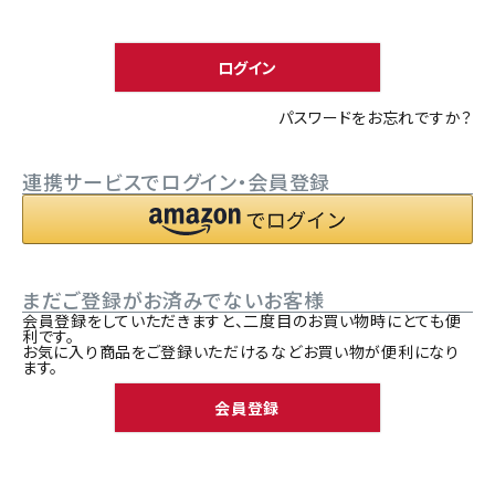
須
ACCOUNT MENU
)
ようこそ ゲスト 様
ログイン
meeting_room
person
ログイン
新規会員登録
パスワードをお忘れですか？
連携サービスでログイン・会員登録
まだご登録がお済みでないお客様
会員登録をしていただきますと、二度目のお買い物時にとても便
利です。
お気に入り商品をご登録いただけるなどお買い物が便利になり
ます。
会員登録