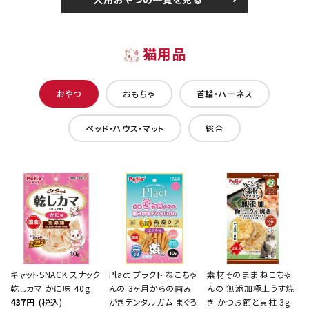
猫用品
おやつ
おもちゃ
首輪・ハーネス
ベッド・ハウス・マット
総合
キャットSNACK スナック
Plact プラクト ねこちゃ
素材そのまま ねこちゃ
乾しカマ かに味 40g
んの 3ヶ月からの歯み
んの 無添加極上うす焼
437円
(税込)
がきデンタルガム まぐろ
き かつお節と貝柱 3g