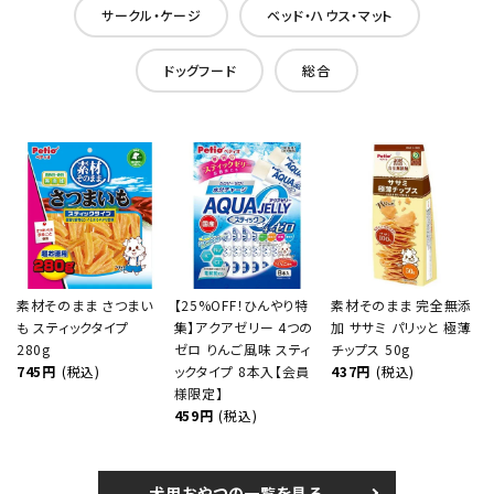
サークル・ケージ
ベッド・ハウス・マット
ドッグフード
総合
素材そのまま さつまい
【25%OFF！ひんやり特
素材そのまま 完全無添
も スティックタイプ
集】アクアゼリー 4つの
加 ササミ パリッと 極薄
280g
ゼロ りんご風味 スティ
チップス 50g
745円
(税込)
ックタイプ 8本入【会員
437円
(税込)
様限定】
459円
(税込)
犬用おやつの一覧を見る