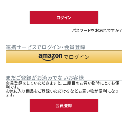
須
ACCOUNT MENU
)
ようこそ ゲスト 様
ログイン
meeting_room
person
ログイン
新規会員登録
パスワードをお忘れですか？
連携サービスでログイン・会員登録
まだご登録がお済みでないお客様
会員登録をしていただきますと、二度目のお買い物時にとても便
利です。
お気に入り商品をご登録いただけるなどお買い物が便利になり
ます。
会員登録