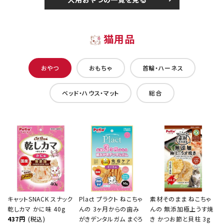
猫用品
おやつ
おもちゃ
首輪・ハーネス
ベッド・ハウス・マット
総合
キャットSNACK スナック
Plact プラクト ねこちゃ
素材そのまま ねこちゃ
乾しカマ かに味 40g
んの 3ヶ月からの歯み
んの 無添加極上うす焼
437円
(税込)
がきデンタルガム まぐろ
き かつお節と貝柱 3g