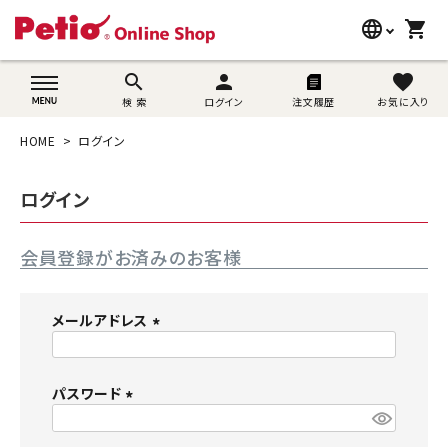
language
shopping_cart
search
wovn-lang-name
search
person
favorite
検 索
ログイン
注文履歴
お気に入り
犬用品
HOME
ログイン
猫用品
ログイン
うさぎ用品
会員登録がお済みのお客様
ブランド別に探す
目的別に探す
メールアドレス
(
SNS
必
須
パスワード
ご利用案内
)
(
必