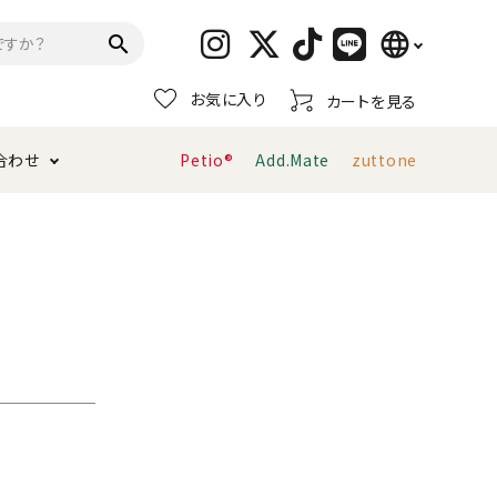
language
search
お気に入り
カートを見る
日本語
合わせ
Petio®
Add.Mate
zuttone
English
简体中文
トイレタリー・消臭剤
猫砂
ペティオ公式アプリ
お支払い方法・配送について
キャリーバッグ
おもちゃ
服・ウェア
首輪・ハーネス
デンタルおもちゃ