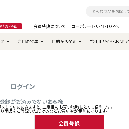
会員特典について
コーポレートサイトTOPへ
ガ登録・停止
ーズ
注目の特集
目的から探す
ご利用ガイド・お問い
つ
入れ・ケア用品
そのまま
加特集
特典について
お手入れ・ケア用品
トイレタリー・消臭剤
極上
けりぐるみ特集
ご注文方法について
用のグレインフリー
ド・ハウス・マット
クル・ケージ・タワー
ラインショップ利用規約
サークル・ケージ
キャリーバッグ
ログイン
・給水器
用品
防虫用品
服・ウェア
ご登録がお済みでないお客様
て遊ぶ
投げて遊ぶ
録をしていただきますと、二度目のお買い物時にとても便利です。
入り商品をご登録いただけるなどお買い物が便利になります。
け用品
替え・交換パーツ
会員登録
・元気草
夜のお散歩