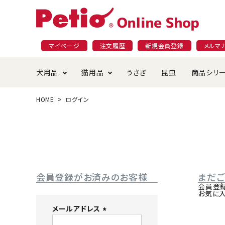
マイページ
注文履歴
新規会員登録
メルマ
犬用品
猫用品
うさぎ
昆虫
商品シリ
HOME
ログイン
ドッグフード
ごはん・おやつ
プラクト
夜のお散歩特集
ショッピングガイド
おや
お手
素材
無添
会員
国産フード&おやつ特集
穀物不使
ペットシーツ
ベッド・ハウス・マット
返品・交換について
ベッ
サー
オン
おもちゃ
食器・給水器
食器
防虫
会員登録がお済みのお客様
まだ
じゃらして遊ぶ
引っ張っ
会員登
お気に
首輪・ハーネス・リード
替え・交換パーツ
しつ
メールアドレス
(
アパレル
またたび