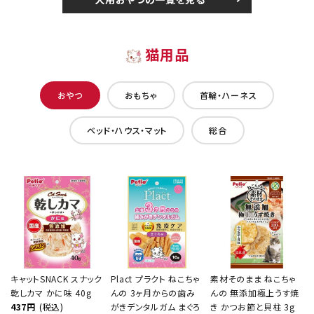
猫用品
おやつ
おもちゃ
首輪・ハーネス
ベッド・ハウス・マット
総合
キャットSNACK スナック
Plact プラクト ねこちゃ
素材そのまま ねこちゃ
乾しカマ かに味 40g
んの 3ヶ月からの歯み
んの 無添加極上うす焼
437円
(税込)
がきデンタルガム まぐろ
き かつお節と貝柱 3g