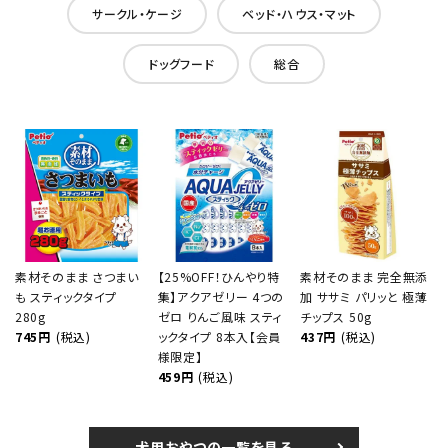
サークル・ケージ
ベッド・ハウス・マット
ドッグフード
総合
素材そのまま さつまい
【25%OFF！ひんやり特
素材そのまま 完全無添
も スティックタイプ
集】アクアゼリー 4つの
加 ササミ パリッと 極薄
280g
ゼロ りんご風味 スティ
チップス 50g
745円
(税込)
ックタイプ 8本入【会員
437円
(税込)
様限定】
459円
(税込)
犬用おやつの一覧を見る