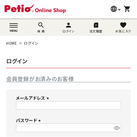
language
shopping_cart
search
wovn-lang-name
search
person
favorite
検 索
ログイン
注文履歴
お気に入り
犬用品
HOME
ログイン
猫用品
ログイン
うさぎ用品
会員登録がお済みのお客様
ブランド別に探す
目的別に探す
メールアドレス
(
SNS
必
須
パスワード
ご利用案内
)
(
必