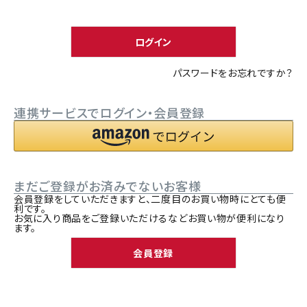
須
ACCOUNT MENU
)
ようこそ ゲスト 様
ログイン
meeting_room
person
ログイン
新規会員登録
パスワードをお忘れですか？
連携サービスでログイン・会員登録
まだご登録がお済みでないお客様
会員登録をしていただきますと、二度目のお買い物時にとても便
利です。
お気に入り商品をご登録いただけるなどお買い物が便利になり
ます。
会員登録