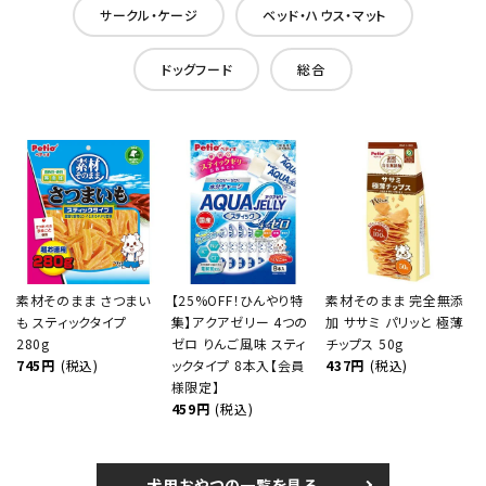
サークル・ケージ
ベッド・ハウス・マット
ドッグフード
総合
素材そのまま さつまい
【25%OFF！ひんやり特
素材そのまま 完全無添
も スティックタイプ
集】アクアゼリー 4つの
加 ササミ パリッと 極薄
280g
ゼロ りんご風味 スティ
チップス 50g
745円
(税込)
ックタイプ 8本入【会員
437円
(税込)
様限定】
459円
(税込)
犬用おやつの一覧を見る