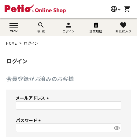
language
shopping_cart
search
wovn-lang-name
search
person
favorite
検 索
ログイン
注文履歴
お気に入り
犬用品
HOME
ログイン
猫用品
ログイン
うさぎ用品
会員登録がお済みのお客様
ブランド別に探す
目的別に探す
メールアドレス
(
SNS
必
須
パスワード
ご利用案内
)
(
必