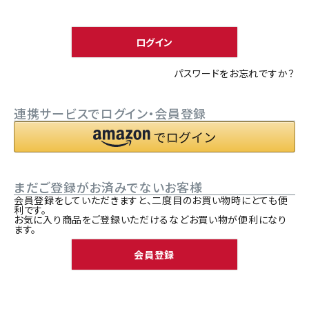
須
ACCOUNT MENU
)
ようこそ ゲスト 様
ログイン
meeting_room
person
ログイン
新規会員登録
パスワードをお忘れですか？
連携サービスでログイン・会員登録
まだご登録がお済みでないお客様
会員登録をしていただきますと、二度目のお買い物時にとても便
利です。
お気に入り商品をご登録いただけるなどお買い物が便利になり
ます。
会員登録