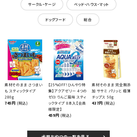
サークル・ケージ
ベッド・ハウス・マット
ドッグフード
総合
素材そのまま さつまい
【25%OFF！ひんやり特
素材そのまま 完全無添
も スティックタイプ
集】アクアゼリー 4つの
加 ササミ パリッと 極薄
280g
ゼロ りんご風味 スティ
チップス 50g
745円
(税込)
ックタイプ 8本入【会員
437円
(税込)
様限定】
459円
(税込)
犬用おやつの一覧を見る