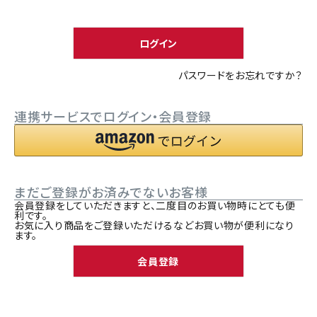
須
ACCOUNT MENU
)
ようこそ ゲスト 様
ログイン
meeting_room
person
ログイン
新規会員登録
パスワードをお忘れですか？
連携サービスでログイン・会員登録
まだご登録がお済みでないお客様
会員登録をしていただきますと、二度目のお買い物時にとても便
利です。
お気に入り商品をご登録いただけるなどお買い物が便利になり
ます。
会員登録