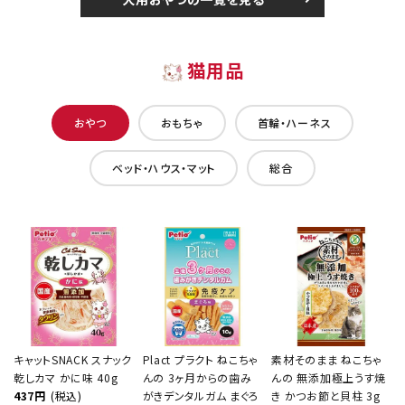
猫用品
おやつ
おもちゃ
首輪・ハーネス
ベッド・ハウス・マット
総合
キャットSNACK スナック
Plact プラクト ねこちゃ
素材そのまま ねこちゃ
乾しカマ かに味 40g
んの 3ヶ月からの歯み
んの 無添加極上うす焼
437円
(税込)
がきデンタルガム まぐろ
き かつお節と貝柱 3g