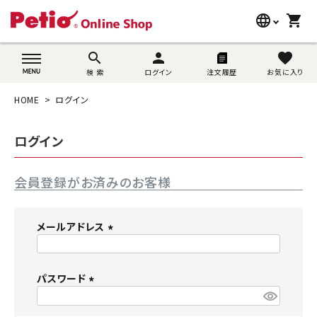
language
shopping_cart
search
wovn-lang-name
search
person
favorite
検 索
ログイン
注文履歴
お気に入り
犬用品
HOME
ログイン
猫用品
ログイン
うさぎ用品
会員登録がお済みのお客様
ブランド別に探す
目的別に探す
メールアドレス
(
SNS
必
須
パスワード
ご利用案内
)
(
必