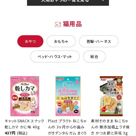
猫用品
おやつ
おもちゃ
首輪・ハーネス
ベッド・ハウス・マット
総合
キャットSNACK スナック
Plact プラクト ねこちゃ
素材そのまま ねこちゃ
乾しカマ かに味 40g
んの 3ヶ月からの歯み
んの 無添加極上うす焼
437円
(税込)
がきデンタルガム まぐろ
き かつお節と貝柱 3g