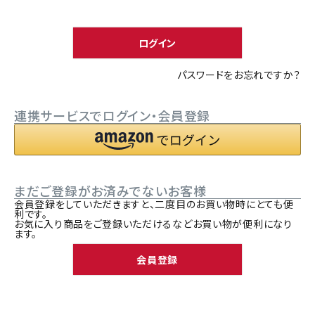
須
ACCOUNT MENU
)
ようこそ ゲスト 様
ログイン
meeting_room
person
ログイン
新規会員登録
パスワードをお忘れですか？
連携サービスでログイン・会員登録
まだご登録がお済みでないお客様
会員登録をしていただきますと、二度目のお買い物時にとても便
利です。
お気に入り商品をご登録いただけるなどお買い物が便利になり
ます。
会員登録