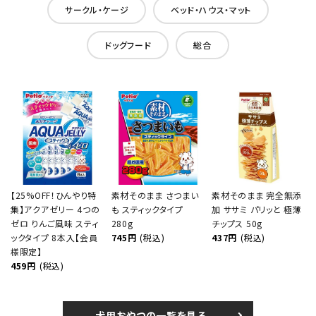
サークル・ケージ
ベッド・ハウス・マット
ドッグフード
総合
【25%OFF！ひんやり特
素材そのまま さつまい
素材そのまま 完全無添
集】アクアゼリー 4つの
も スティックタイプ
加 ササミ パリッと 極薄
ゼロ りんご風味 スティ
280g
チップス 50g
ックタイプ 8本入【会員
745円
(税込)
437円
(税込)
様限定】
459円
(税込)
犬用おやつの一覧を見る