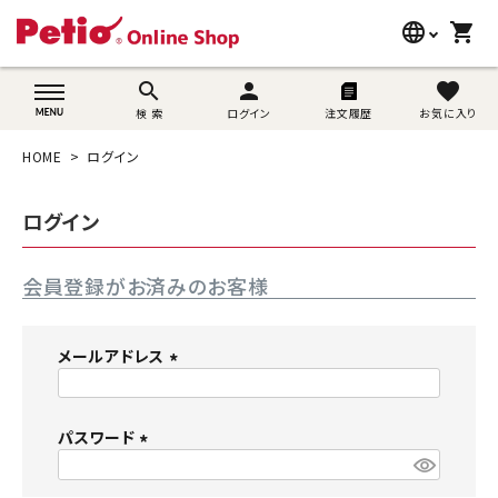
language
shopping_cart
search
wovn-lang-name
search
person
favorite
検 索
ログイン
注文履歴
お気に入り
犬用品
HOME
ログイン
猫用品
ログイン
うさぎ用品
会員登録がお済みのお客様
ブランド別に探す
目的別に探す
メールアドレス
(
SNS
必
須
パスワード
ご利用案内
)
(
必