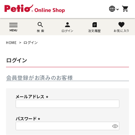
language
shopping_cart
search
wovn-lang-name
search
person
favorite
検 索
ログイン
注文履歴
お気に入り
犬用品
HOME
ログイン
猫用品
ログイン
うさぎ用品
会員登録がお済みのお客様
ブランド別に探す
目的別に探す
メールアドレス
(
SNS
必
須
パスワード
ご利用案内
)
(
必