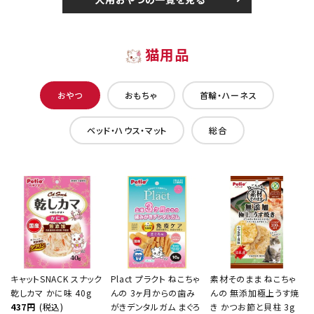
猫用品
おやつ
おもちゃ
首輪・ハーネス
ベッド・ハウス・マット
総合
キャットSNACK スナック
Plact プラクト ねこちゃ
素材そのまま ねこちゃ
乾しカマ かに味 40g
んの 3ヶ月からの歯み
んの 無添加極上うす焼
437円
(税込)
がきデンタルガム まぐろ
き かつお節と貝柱 3g