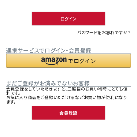
須
ACCOUNT MENU
)
ようこそ ゲスト 様
ログイン
meeting_room
person
ログイン
新規会員登録
パスワードをお忘れですか？
連携サービスでログイン・会員登録
まだご登録がお済みでないお客様
会員登録をしていただきますと、二度目のお買い物時にとても便
利です。
お気に入り商品をご登録いただけるなどお買い物が便利になり
ます。
会員登録