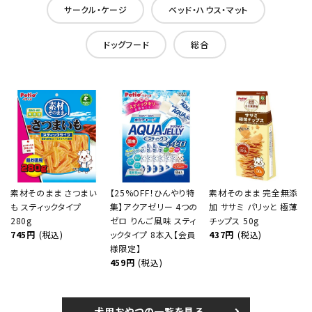
サークル・ケージ
ベッド・ハウス・マット
ドッグフード
総合
素材そのまま さつまい
【25%OFF！ひんやり特
素材そのまま 完全無添
も スティックタイプ
集】アクアゼリー 4つの
加 ササミ パリッと 極薄
280g
ゼロ りんご風味 スティ
チップス 50g
745円
(税込)
ックタイプ 8本入【会員
437円
(税込)
様限定】
459円
(税込)
犬用おやつの一覧を見る