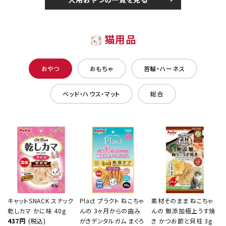
猫用品
おやつ
おもちゃ
首輪・ハーネス
ベッド・ハウス・マット
総合
キャットSNACK スナック
Plact プラクト ねこちゃ
素材そのまま ねこちゃ
乾しカマ かに味 40g
んの 3ヶ月からの歯み
んの 無添加極上うす焼
437円
(税込)
がきデンタルガム まぐろ
き かつお節と貝柱 3g