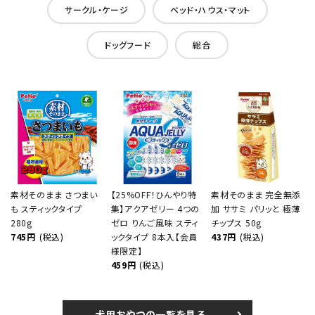
サークル・ケージ
ベッド・ハウス・マット
ドッグフード
総合
素材そのまま さつまい
【25%OFF！ひんやり特
素材そのまま 完全無添
も スティックタイプ
集】アクアゼリー 4つの
加 ササミ パリッと 極薄
280g
ゼロ りんご風味 スティ
チップス 50g
745円
(税込)
ックタイプ 8本入【会員
437円
(税込)
様限定】
459円
(税込)
犬用おやつの一覧を見る