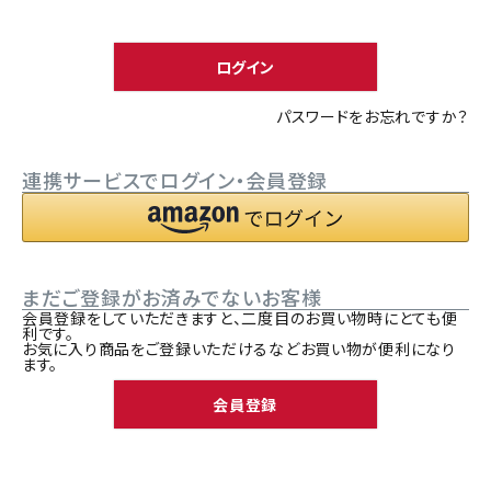
須
ACCOUNT MENU
)
ようこそ ゲスト 様
ログイン
meeting_room
person
ログイン
新規会員登録
パスワードをお忘れですか？
連携サービスでログイン・会員登録
まだご登録がお済みでないお客様
会員登録をしていただきますと、二度目のお買い物時にとても便
利です。
お気に入り商品をご登録いただけるなどお買い物が便利になり
ます。
会員登録