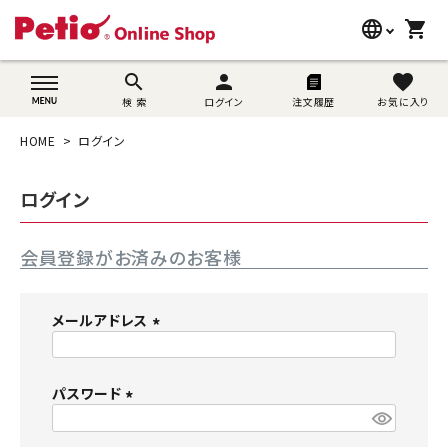
language
shopping_cart
search
wovn-lang-name
search
person
favorite
検 索
ログイン
注文履歴
お気に入り
犬用品
HOME
ログイン
猫用品
ログイン
うさぎ用品
会員登録がお済みのお客様
ブランド別に探す
目的別に探す
メールアドレス
(
SNS
必
須
パスワード
ご利用案内
)
(
必