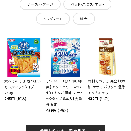
サークル・ケージ
ベッド・ハウス・マット
ドッグフード
総合
素材そのまま さつまい
【25%OFF！ひんやり特
素材そのまま 完全無添
も スティックタイプ
集】アクアゼリー 4つの
加 ササミ パリッと 極薄
280g
ゼロ りんご風味 スティ
チップス 50g
745円
(税込)
ックタイプ 8本入【会員
437円
(税込)
様限定】
459円
(税込)
犬用おやつの一覧を見る