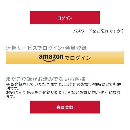
須
ACCOUNT MENU
)
ようこそ ゲスト 様
ログイン
meeting_room
person
ログイン
新規会員登録
パスワードをお忘れですか？
連携サービスでログイン・会員登録
まだご登録がお済みでないお客様
会員登録をしていただきますと、二度目のお買い物時にとても便
利です。
お気に入り商品をご登録いただけるなどお買い物が便利になり
ます。
会員登録