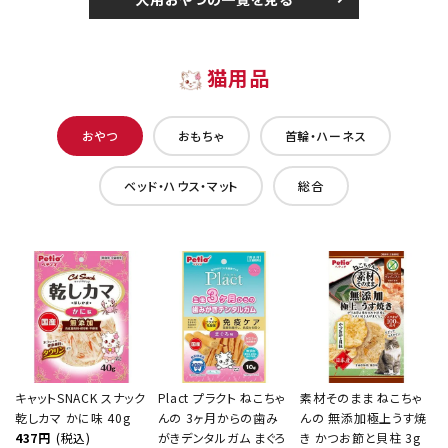
猫用品
おやつ
おもちゃ
首輪・ハーネス
ベッド・ハウス・マット
総合
キャットSNACK スナック
Plact プラクト ねこちゃ
素材そのまま ねこちゃ
乾しカマ かに味 40g
んの 3ヶ月からの歯み
んの 無添加極上うす焼
437円
(税込)
がきデンタルガム まぐろ
き かつお節と貝柱 3g